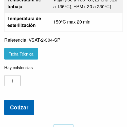
trabajo
a 135°C), FPM (-30 a 230°C)
Temperatura de
150°C max 20 min
esterilización
Referencia: VSAT-2-304-SP
Ficha Técnica
Hay existencias
VALVULA
MARIPOSA
SANITARIA
CON
Cotizar
ACTUADOR
TOTAL
INOX