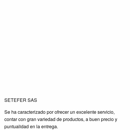
SETEFER LTDA
SETEFER LTDA
SETEFER LTDA
SETEFER SAS
SETEFER LTDA
SETEFER LTDA
SETEFER LTDA
Se ha caracterizado por ofrecer un excelente servicio,
SETEFER LTDA
SETEFER LTDA
SETEFER LTDA
contar con gran variedad de productos, a buen precio y
SETEFER LTDA
SETEFER LTDA
SETEFER LTDA
puntualidad en la entrega.
SETEFER LTDA
SETEFER LTDA
SETEFER LTDA