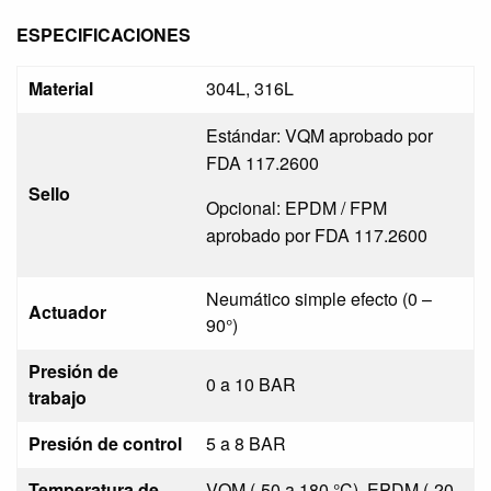
ESPECIFICACIONES
Material
304L, 316L
Estándar: VQM aprobado por
FDA 117.2600
Sello
Opcional: EPDM / FPM
aprobado por FDA 117.2600
Neumático simple efecto (0 –
Actuador
90°)
Presión de
0 a 10 BAR
trabajo
Presión de control
5 a 8 BAR
Temperatura de
VQM (-50 a 180 °C), EPDM (-20