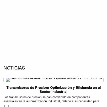
NOTICIAS
Transmisores de Presión: Optimización y Eficiencia en el
Sector Industrial
Los transmisores de presión se han convertido en componentes
esenciales en la automatización industrial, debido a su capacidad para
mejorar la precisión y eficiencia en una variedad de procesos. Estos
[...]