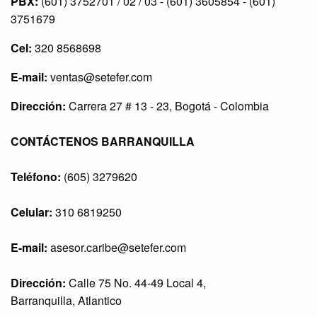
PBX:
(601) 3752701 / 02 / 03 - (601) 3605854 - (601)
3751679
Cel:
320 8568698
E-mail:
ventas@setefer.com
Dirección:
Carrera 27 # 13 - 23, Bogotá - Colombia
CONTÁCTENOS BARRANQUILLA
Teléfono:
(605) 3279620
Celular:
310 6819250
E-mail:
asesor.caribe@setefer.com
Dirección:
Calle 75 No. 44-49 Local 4,
Barranquilla, Atlantico