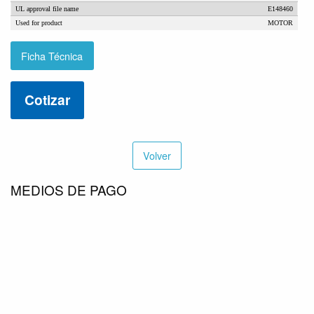
UL approval file name
E148460
Used for product
MOTOR
Ficha Técnica
Cotizar
Volver
MEDIOS DE PAGO