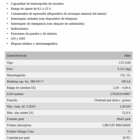
Capacidad de interrupción de circuitos
Rango de ajuste de 0,1 a 25 A
Conmutador de operación (dispositivo de arranque manual del motor)
Interruptor aislador (con dispositivo de bloqueo)
Interruptor de emergencia (con disparo de subtensión)
Indicaciones:
Funciones de prueba y de reinicio
ON y OFF
Disparo térmico y electromagnético
Características
Valor
Tipo
CTI 25M
Peso
0.313 [kg]
Homologación
CE, UL
Breaking cap. Ics, 380-415 V
100 kA
Rango de corriente [A]
2,50 – 4,00 A
EAN number
5702423144907
Función
Overload and short-c. protect
Max. load, AC-3 [kW]
1,50 kW
Max. trip current [A]
52,0 A
Formato pack
Multi pack
Product description
CIRCUIT BREAKER
Product Design Class
C
Cantidad por pack
20 PC