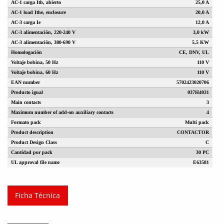
AC-1 carga Ith, abierto
25,0 A
AC-1 load Ithe, enclosure
20,0 A
AC-3 carga Ie
12,0 A
AC-3 alimentación, 220-240 V
3,0 kW
AC-3 alimentación, 380-690 V
5,5 KW
Homologación
CE, DNV, UL
Voltaje bobina, 50 Hz
110 V
Voltaje bobina, 60 Hz
110 V
EAN number
5702423020706
Producto igual
037H4031
Main contacts
3
Maximum number of add-on auxiliary contacts
4
Formato pack
Multi pack
Product description
CONTACTOR
Product Design Class
C
Cantidad por pack
30 PC
UL approval file name
E63581
Ficha Técnica