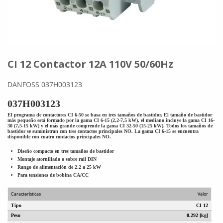
CI 12 Contactor 12A 110V 50/60Hz
DANFOSS 037H003123
037H003123
El programa de contactores CI 6-50 se basa en tres tamaños de bastidor. El tamaño de bastidor
más pequeño está formado por la gama CI 6-15 (2,2-7,5 kW), el mediano incluye la gama CI 16-
30 (7,5-15 kW) y el más grande comprende la gama CI 32-50 (15-25 kW). Todos los tamaños de
bastidor se suministran con tres contactos principales NO. La gama CI 6-15 se encuentra
disponible con cuatro contactos principales NO.
Diseño compacto en tres tamaños de bastidor
Montaje atornillado o sobre raíl DIN
Rango de alimentación de 2,2 a 25 kW
Para tensiones de bobina CA/CC
Características
Valor
Tipo
CI 12
Peso
0.292 [kg]