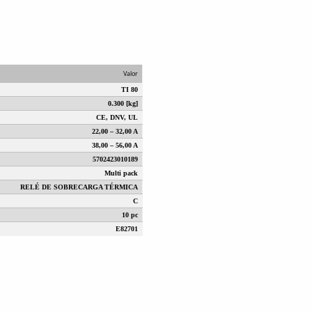
Valor
TI 80
0.300 [kg]
CE, DNV, UL
22,00 – 32,00 A
38,00 – 56,00 A
5702423010189
Multi pack
RELÉ DE SOBRECARGA TÉRMICA
C
10 pc
E82701