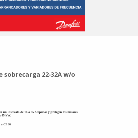
de sobrecarga 22-32A w/o
an un intervalo de 16 a 85 Amperios y protegen los motores
ta 45 kW.
2 a CI 86