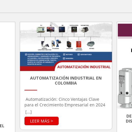
AUTOMATIZACIÓN INDUSTRIAL EN
COLOMBIA
Automatización: Cinco Ventajas Clave
para el Crecimiento Empresarial en 2024
La automatización industrial ha tomado
[...]
un papel crucial en el desarrollo de las
DE
DI
industrias modernas, permitiendo a las
EL
empresas optimizar sus operaciones,