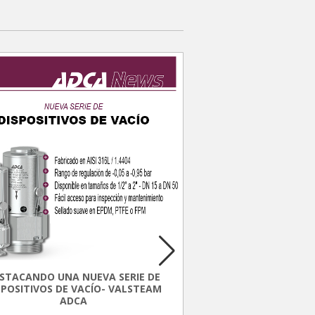
FLUJOMETRO U
ABRAZA
STACANDO UNA NUEVA SERIE DE
Descubre el Flujómetro
SPOSITIVOS DE VACÍO- VALSTEAM
Abrazadera, la última 
ADCA
medición de flujo para 