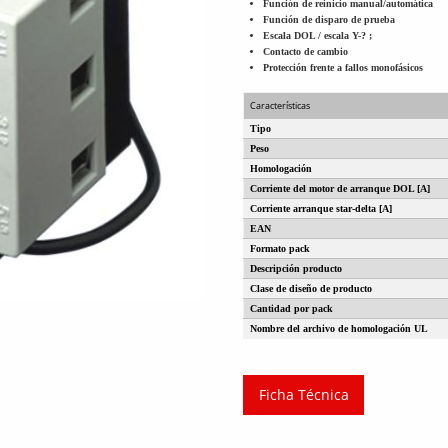
Función de reinicio manual/automática
Función de disparo de prueba
Escala DOL / escala Y-? ;
Contacto de cambio
Protección frente a fallos monofásicos
Características
Tipo
Peso
Homologación
Corriente del motor de arranque DOL [A]
Corriente arranque star-delta [A]
EAN
Formato pack
Descripción producto
Clase de diseño de producto
Cantidad por pack
Nombre del archivo de homologación UL
Ficha Técnica