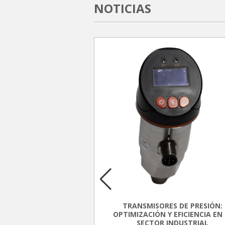
NOTICIAS
DE PRESIÓN CLAM
are setting the bar to
connected future.
TRANSMISORES DE PRESIÓN:
OPTIMIZACIÓN Y EFICIENCIA EN 
 and installers across
SECTOR INDUSTRIAL
e at a crossroads,