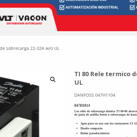
 de sobrecarga 22-32A w/o UL
TI 80 Rele termico 
UL
DANFOSS 047H1104
047H1014
Los relés de sobrecarga térmica TI 80-86 abarc
de jaula de ardilla frente a sobrecargas de has
Apto para su uso con los contactores CI 3
Diseño compacto
Botón parada/reinicio