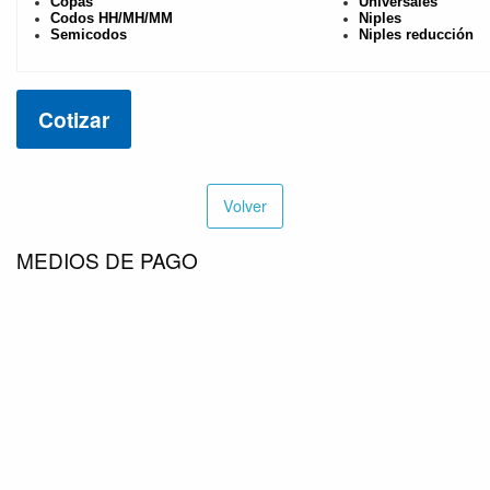
Copas
Universales
Codos HH/MH/MM
Niples
Semicodos
Niples reducción
Cotizar
Volver
MEDIOS DE PAGO