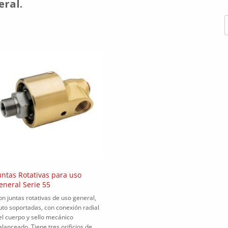
eral.
untas Rotativas para uso
eneral Serie 55
on juntas rotativas de uso general,
uto soportadas, con conexión radial
el cuerpo y sello mecánico
alanceado. Tiene tres orificios de