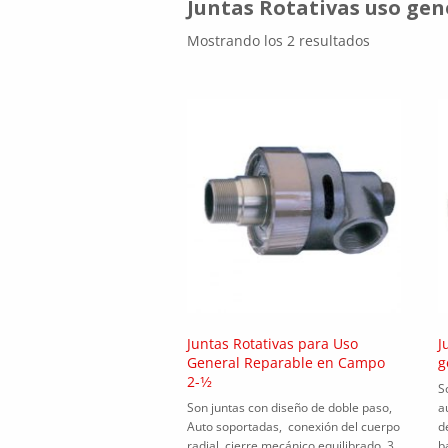
Juntas Rotativas uso gen
Mostrando los 2 resultados
Juntas Rotativas para Uso
J
General Reparable en Campo
g
2-1⁄2
S
Son juntas con diseño de doble paso,
a
Auto soportadas, conexión del cuerpo
d
radial, cierre mecánico equilibrado, 3
b