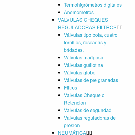
Termohigrómetros digitales
Anemometros
VALVULAS CHEQUES
REGULADORAS FILTROS
Válvulas tipo bola, cuatro
tornillos, roscadas y
bridadas.
Válvulas mariposa
Válvulas guillotina
Válvulas globo
Válvulas de pie granadas
Filtros
Valvulas Cheque o
Retencion
Valvulas de seguridad
Valvulas reguladoras de
presion
NEUMÁTICA