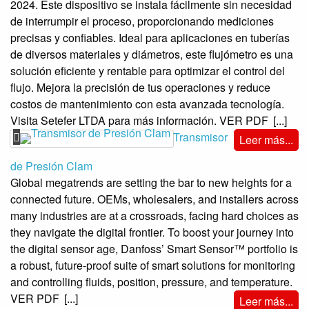
2024. Este dispositivo se instala fácilmente sin necesidad
de interrumpir el proceso, proporcionando mediciones
precisas y confiables. Ideal para aplicaciones en tuberías
de diversos materiales y diámetros, este flujómetro es una
solución eficiente y rentable para optimizar el control del
flujo. Mejora la precisión de tus operaciones y reduce
costos de mantenimiento con esta avanzada tecnología.
Visita Setefer LTDA para más información. VER PDF
[...]
Transmisor
Leer más...
de Presión Clam
Global megatrends are setting the bar to new heights for a
connected future. OEMs, wholesalers, and installers across
many industries are at a crossroads, facing hard choices as
they navigate the digital frontier. To boost your journey into
the digital sensor age, Danfoss’ Smart Sensor™ portfolio is
a robust, future-proof suite of smart solutions for monitoring
and controlling fluids, position, pressure, and temperature.
VER PDF
[...]
Leer más...