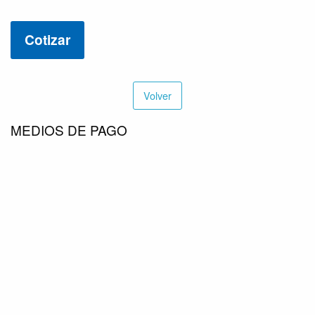
HIERRO
INOX
Cotizar
1″
PTFE
PALANCA
cantidad
Volver
MEDIOS DE PAGO