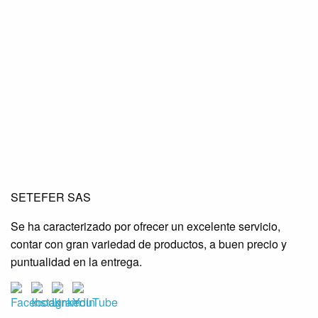
SETEFER LTDA
SETEFER LTDA
SETEFER LTDA
SETEFER SAS
SETEFER LTDA
SETEFER LTDA
SETEFER LTDA
Se ha caracterizado por ofrecer un excelente servicio,
SETEFER LTDA
SETEFER LTDA
SETEFER LTDA
contar con gran variedad de productos, a buen precio y
SETEFER LTDA
SETEFER LTDA
SETEFER LTDA
puntualidad en la entrega.
SETEFER LTDA
SETEFER LTDA
SETEFER LTDA
SETEFER LTDA
SETEFER LTDA
SETEFER LTDA
SETEFER LTDA
SETEFER LTDA
SETEFER LTDA
SETEFER LTDA
SETEFER LTDA
SETEFER LTDA