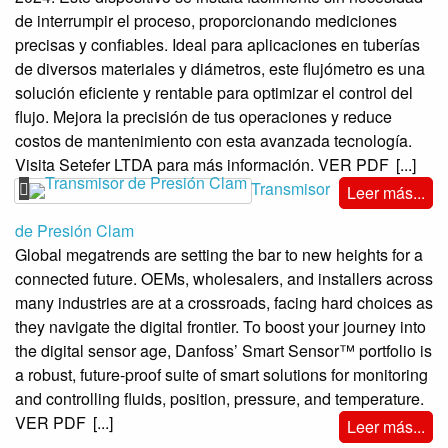
de interrumpir el proceso, proporcionando mediciones
precisas y confiables. Ideal para aplicaciones en tuberías
de diversos materiales y diámetros, este flujómetro es una
solución eficiente y rentable para optimizar el control del
flujo. Mejora la precisión de tus operaciones y reduce
costos de mantenimiento con esta avanzada tecnología.
Visita Setefer LTDA para más información. VER PDF
[...]
Transmisor
Leer más...
de Presión Clam
Global megatrends are setting the bar to new heights for a
connected future. OEMs, wholesalers, and installers across
many industries are at a crossroads, facing hard choices as
they navigate the digital frontier. To boost your journey into
the digital sensor age, Danfoss’ Smart Sensor™ portfolio is
a robust, future-proof suite of smart solutions for monitoring
and controlling fluids, position, pressure, and temperature.
VER PDF
[...]
Leer más...