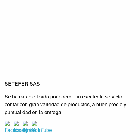
SETEFER LTDA
SETEFER LTDA
SETEFER LTDA
SETEFER SAS
SETEFER LTDA
SETEFER LTDA
SETEFER LTDA
Se ha caracterizado por ofrecer un excelente servicio,
SETEFER LTDA
SETEFER LTDA
SETEFER LTDA
contar con gran variedad de productos, a buen precio y
SETEFER LTDA
SETEFER LTDA
SETEFER LTDA
puntualidad en la entrega.
SETEFER LTDA
SETEFER LTDA
SETEFER LTDA
SETEFER LTDA
SETEFER LTDA
SETEFER LTDA
SETEFER LTDA
SETEFER LTDA
SETEFER LTDA
SETEFER LTDA
SETEFER LTDA
SETEFER LTDA