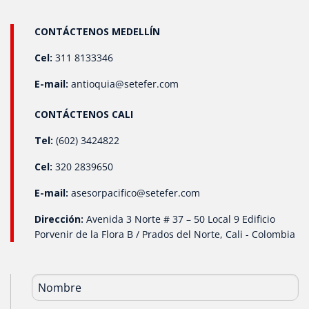
de salida: 4-20 mA, 0-5 V, 1-5 V, 0-10 V, 0-20 mA. Rangos y
unidades de medida: Nos adaptamos a cualquier rango,
CONTÁCTENOS MEDELLÍN
con unidades en PSI, Bar, mbar, inH₂O, y Pascal..
Cel:
311 8133346
E-mail:
antioquia@setefer.com
CONTÁCTENOS CALI
Tel:
(602) 3424822
Cel:
320 2839650
E-mail:
asesorpacifico@setefer.com
Dirección:
Avenida 3 Norte # 37 – 50 Local 9 Edificio
Porvenir de la Flora B / Prados del Norte, Cali - Colombia