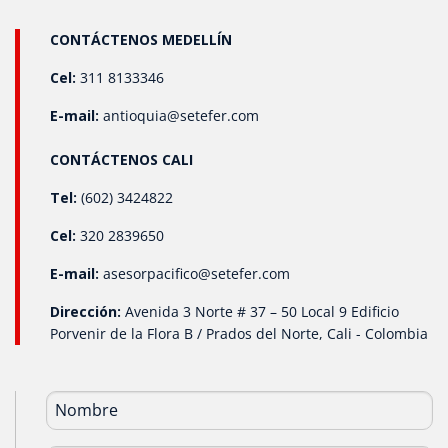
de salida: 4-20 mA, 0-5 V, 1-5 V, 0-10 V, 0-20 mA. Rangos y
unidades de medida: Nos adaptamos a cualquier rango,
CONTÁCTENOS MEDELLÍN
con unidades en PSI, Bar, mbar, inH₂O, y Pascal..
Cel:
311 8133346
E-mail:
antioquia@setefer.com
CONTÁCTENOS CALI
Tel:
(602) 3424822
Cel:
320 2839650
E-mail:
asesorpacifico@setefer.com
Dirección:
Avenida 3 Norte # 37 – 50 Local 9 Edificio
Porvenir de la Flora B / Prados del Norte, Cali - Colombia