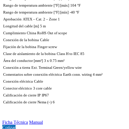
Rango de temperatura ambiente [°F] [máx]
104 °F
Rango de temperatura ambiente [°F] [mín]
-40 °F
Aprobación
ATEX – Cat. 2 – Zone 1
Longitud del cable [m]
5 m
Cumplimiento China RoHS
Out of scope
Conexión de la bobina
Cable
Fijación de la bobina
Finger screw
Clase de aislamiento de la bobina
Class H to IEC 85
Área del conductor [mm²]
3 x 0.75 mm²
Conexión a tierra
Ext. Terminal Green/yellow wire
Comentarios sobre conexión eléctrica
Earth conn. wiring 4 mm²
Conexión eléctrica
Cable
Conector eléctrico
3 core cable
Calificación de cierre IP
IP67
Calificación de cierre Nema (~)
6
Ficha Técnica
Manual
Cotizar