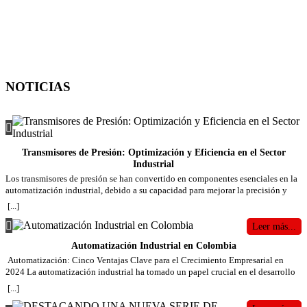
NOTICIAS
Transmisores de Presión: Optimización y Eficiencia en el Sector
Industrial
Los transmisores de presión se han convertido en componentes esenciales en la
automatización industrial, debido a su capacidad para mejorar la precisión y
eficiencia en una variedad de procesos. Estos dispositivos son responsables de
[...]
medir la presión de gases o líquidos en sistemas cerrados, transformando esa
información en señales eléctricas que pueden ser monitoreadas y controladas.
Leer más...
Su aplicación se extiende a múltiples industrias, incluyendo la manufactura, el
Automatización Industrial en Colombia
sector petroquímico, el farmacéutico y la producción de alimentos y bebidas.
Función de los Transmisores de Presión La función principal de un transmisor
Automatización: Cinco Ventajas Clave para el Crecimiento Empresarial en
de presión es captar la presión de un fluido o gas en un sistema y convertir esa
2024 La automatización industrial ha tomado un papel crucial en el desarrollo
medición en una señal proporcional, que suele ser de 4-20 mA o 0-10 V. Esta
de las industrias modernas, permitiendo a las empresas optimizar sus
[...]
señal es enviada a un sistema de control o monitoreo, lo que permite ajustar y
operaciones, reducir costos y mejorar la calidad de sus productos. En Colombia,
optimizar los procesos industriales en tiempo real. Estos dispositivos son