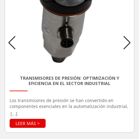
TRANSMISORES DE PRESIÓN: OPTIMIZACIÓN Y
EFICIENCIA EN EL SECTOR INDUSTRIAL
Los transmisores de presión se han convertido en
componentes esenciales en la automatización industrial,
debido a su capacidad para mejorar la precisión y
[...]
eficiencia en una variedad de procesos. Estos
dispositivos son responsables de medir la presión de
gases o líquidos en sistemas cerrados, transformando
esa información en señales eléctricas que pueden ser