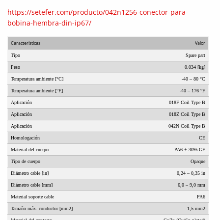
https://setefer.com/producto/042n1256-conector-para-
bobina-hembra-din-ip67/
Características
Valor
Tipo
Spare part
Peso
0.034 [kg]
Temperatura ambiente [°C]
-40 – 80 °C
Temperatura ambiente [°F]
-40 – 176 °F
Aplicación
018F Coil Type B
Aplicación
018Z Coil Type B
Aplicación
042N Coil Type B
Homologación
CE
Material del cuerpo
PA6 + 30% GF
Tipo de cuerpo
Opaque
Diámetro cable [in]
0,24 – 0,35 in
Diámetro cable [mm]
6,0 – 9,0 mm
Material soporte cable
PA6
Tamaño máx. conductor [mm2]
1,5 mm2