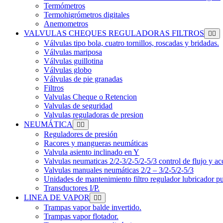
Termómetros
Termohigrómetros digitales
Anemometros
VALVULAS CHEQUES REGULADORAS FILTROS
Válvulas tipo bola, cuatro tornillos, roscadas y bridadas.
Válvulas mariposa
Válvulas guillotina
Válvulas globo
Válvulas de pie granadas
Filtros
Valvulas Cheque o Retencion
Valvulas de seguridad
Valvulas reguladoras de presion
NEUMÁTICA
Reguladores de presión
Racores y mangueras neumáticas
Valvula asiento inclinado en Y
Valvulas neumaticas 2/2-3/2-5/2-5/3 control de flujo y ac
Valvulas manuales neumáticas 2/2 – 3/2-5/2-5/3
Unidades de mantenimiento filtro regulador lubricador p
Transductores I/P.
LINEA DE VAPOR
Trampas vapor balde invertido.
Trampas vapor flotador.