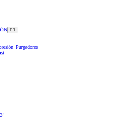
IÓN
presión, Purgadores
si
 3″