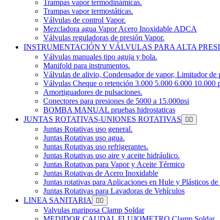
Trampas vapor termodinámicas.
Trampas vapor termostáticas.
Válvulas de control Vapor.
Mezcladora agua Vapor Acero Inoxidable ADCA
Válvulas reguladoras de presión Vapor.
INSTRUMENTACIÓN Y VÁLVULAS PARA ALTA PRES
Válvulas manuales tipo aguja y bola.
Manifold para instrumentos.
Válvulas de alivio, Condensador de vapor, Limitador de 
Válvulas Cheque o retención 3.000 5.000 6.000 10.000 p
Amortiguadores de pulsaciones.
Conectores para presiones de 5000 a 15.000psi
BOMBA MANUAL pruebas hidrostaticas
JUNTAS ROTATIVAS-UNIONES ROTATIVAS
Juntas Rotativas uso general.
Juntas Rotativas uso agua.
Juntas Rotativas uso refrigerantes.
Juntas Rotativas uso aire y aceite hidráulico.
Juntas Rotativas para Vapor y Aceite Térmico
Juntas Rotativas de Acero Inoxidable
Juntas rotativas para Aplicaciones en Hule y Plásticos de
Juntas Rotativas para Lavadoras de Vehículos
LINEA SANITARIA
Valvulas mariposa Clamp Soldar
MEDIDOR CAUDAL FLUJOMETRO Clamp Soldar