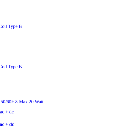
Coil Type B
Coil Type B
, 50/60HZ Max 20 Watt.
c + dc