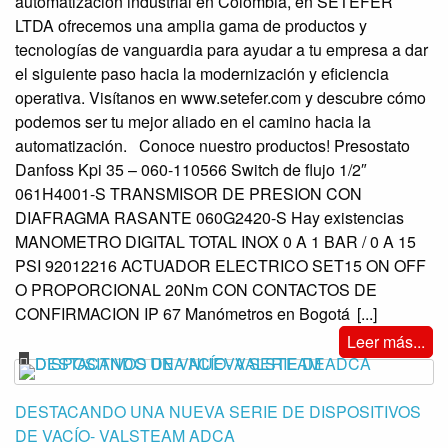
automatización industrial en Colombia, en SETEFER
LTDA ofrecemos una amplia gama de productos y
tecnologías de vanguardia para ayudar a tu empresa a dar
el siguiente paso hacia la modernización y eficiencia
operativa. Visítanos en www.setefer.com y descubre cómo
podemos ser tu mejor aliado en el camino hacia la
automatización. Conoce nuestro productos! Presostato
Danfoss Kpi 35 – 060-110566 Switch de flujo 1/2″
061H4001-S TRANSMISOR DE PRESION CON
DIAFRAGMA RASANTE 060G2420-S Hay existencias
MANOMETRO DIGITAL TOTAL INOX 0 A 1 BAR / 0 A 15
PSI 92012216 ACTUADOR ELECTRICO SET15 ON OFF
O PROPORCIONAL 20Nm CON CONTACTOS DE
CONFIRMACION IP 67 Manómetros en Bogotá
[...]
Leer más...
DESTACANDO UNA NUEVA SERIE DE DISPOSITIVOS
DE VACÍO- VALSTEAM ADCA