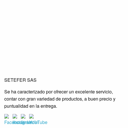
SETEFER LTDA
SETEFER LTDA
SETEFER LTDA
SETEFER SAS
SETEFER LTDA
SETEFER LTDA
SETEFER LTDA
Se ha caracterizado por ofrecer un excelente servicio,
SETEFER LTDA
SETEFER LTDA
SETEFER LTDA
contar con gran variedad de productos, a buen precio y
SETEFER LTDA
SETEFER LTDA
SETEFER LTDA
puntualidad en la entrega.
SETEFER LTDA
SETEFER LTDA
SETEFER LTDA
SETEFER LTDA
SETEFER LTDA
SETEFER LTDA
SETEFER LTDA
SETEFER LTDA
SETEFER LTDA
SETEFER LTDA
SETEFER LTDA
SETEFER LTDA