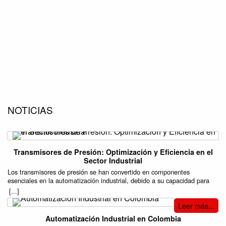
NOTICIAS
Transmisores de Presión: Optimización y Eficiencia en el
Sector Industrial
Los transmisores de presión se han convertido en componentes
esenciales en la automatización industrial, debido a su capacidad para
mejorar la precisión y eficiencia en una variedad de procesos. Estos
[...]
dispositivos son responsables de medir la presión de gases o líquidos en
Leer más...
sistemas cerrados, transformando esa información en señales eléctricas
que pueden ser monitoreadas y controladas. Su aplicación se extiende a
Automatización Industrial en Colombia
múltiples industrias, incluyendo la manufactura, el sector petroquímico, el