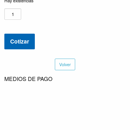
Hay existencias
VALVULA
VENTOSA
PURGA
AUTOMATICA
Cotizar
AIRE
3/4″
7003705-
S
Volver
cantidad
MEDIOS DE PAGO