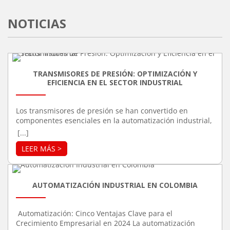
NOTICIAS
TRANSMISORES DE PRESIÓN: OPTIMIZACIÓN Y
EFICIENCIA EN EL SECTOR INDUSTRIAL
Los transmisores de presión se han convertido en
componentes esenciales en la automatización industrial,
debido a su capacidad para mejorar la precisión y
[...]
eficiencia en una variedad de procesos. Estos
dispositivos son responsables de medir la presión de
gases o líquidos en sistemas cerrados, transformando
esa información en señales eléctricas que pueden ser
monitoreadas y controladas. Su aplicación se extiende a
AUTOMATIZACIÓN INDUSTRIAL EN COLOMBIA
múltiples industrias, incluyendo la manufactura, el
sector petroquímico, el farmacéutico y la producción de
alimentos y bebidas. Función de los Transmisores de
Automatización: Cinco Ventajas Clave para el
Presión La función principal de un transmisor de presión
Crecimiento Empresarial en 2024 La automatización
es captar la presión de un fluido o gas en un sistema y