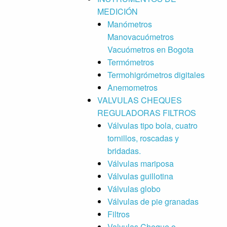
MEDICIÓN
Manómetros
Manovacuómetros
Vacuómetros en Bogota
Termómetros
Termohigrómetros digitales
Anemometros
VALVULAS CHEQUES
REGULADORAS FILTROS
Válvulas tipo bola, cuatro
tornillos, roscadas y
bridadas.
Válvulas mariposa
Válvulas guillotina
Válvulas globo
Válvulas de pie granadas
Filtros
Valvulas Cheque o