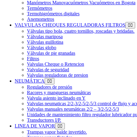
Manómetros Manovacuómetros Vacuómetros en Bogota
Termómetros
Termohigrómetros digitales
Anemometros
VALVULAS CHEQUES REGULADORAS FILTROS
Válvulas tipo bola, cuatro tornillos, roscadas y bridadas.
Válvulas mariposa
Válvulas guillotina
Válvulas globo
Válvulas de pie granadas
Filtros
Valvulas Cheque o Retencion
Valvulas de seguridad
Valvulas reguladoras de presion
NEUMÁTICA
Reguladores de presión
Racores y mangueras neumáticas
Valvula asiento inclinado en Y
Valvulas neumaticas 2/2-3/2-5/2-5/3 control de flujo y ac
Valvulas manuales neumáticas 2/2 – 3/2-5/2-5/3
Unidades de mantenimiento filtro regulador lubricador p
Transductores I/P.
LINEA DE VAPOR
Trampas vapor balde invertido.