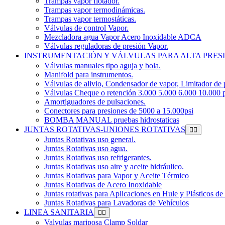
Trampas vapor flotador.
Trampas vapor termodinámicas.
Trampas vapor termostáticas.
Válvulas de control Vapor.
Mezcladora agua Vapor Acero Inoxidable ADCA
Válvulas reguladoras de presión Vapor.
INSTRUMENTACIÓN Y VÁLVULAS PARA ALTA PRES
Válvulas manuales tipo aguja y bola.
Manifold para instrumentos.
Válvulas de alivio, Condensador de vapor, Limitador de 
Válvulas Cheque o retención 3.000 5.000 6.000 10.000 p
Amortiguadores de pulsaciones.
Conectores para presiones de 5000 a 15.000psi
BOMBA MANUAL pruebas hidrostaticas
JUNTAS ROTATIVAS-UNIONES ROTATIVAS
Juntas Rotativas uso general.
Juntas Rotativas uso agua.
Juntas Rotativas uso refrigerantes.
Juntas Rotativas uso aire y aceite hidráulico.
Juntas Rotativas para Vapor y Aceite Térmico
Juntas Rotativas de Acero Inoxidable
Juntas rotativas para Aplicaciones en Hule y Plásticos de
Juntas Rotativas para Lavadoras de Vehículos
LINEA SANITARIA
Valvulas mariposa Clamp Soldar