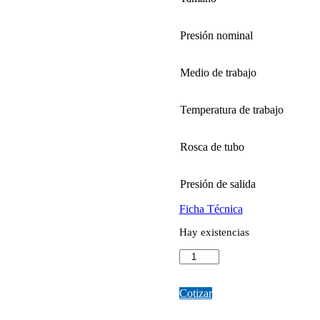
Presión nominal
Medio de trabajo
Temperatura de trabajo
Rosca de tubo
Presión de salida
Ficha Técnica
Hay existencias
VALVULA
REDUCTORA
BRONCE
1″
Cotizar
331806-
S