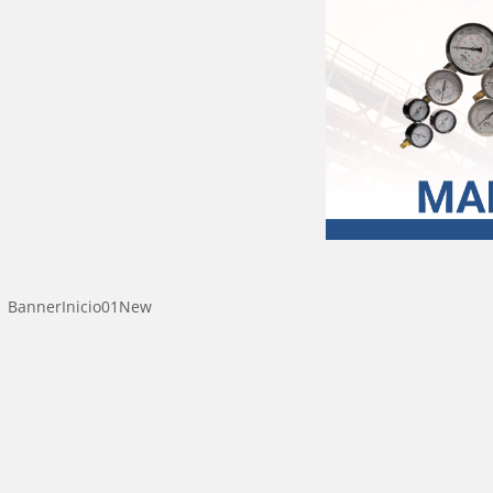
BannerInicio02New