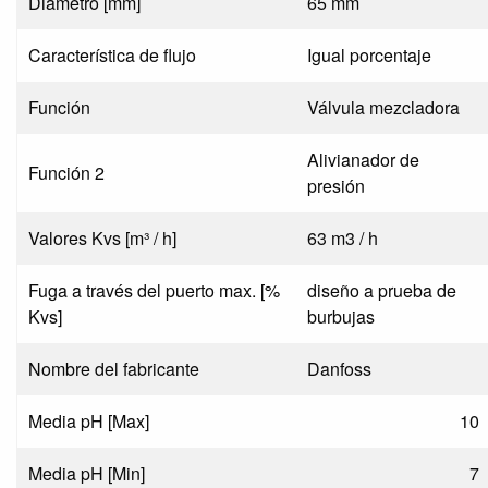
Diámetro [mm]
65 mm
Característica de flujo
Igual porcentaje
Función
Válvula mezcladora
Alivianador de
Función 2
presión
Valores Kvs [m³ / h]
63 m3 / h
Fuga a través del puerto max. [%
diseño a prueba de
Kvs]
burbujas
Nombre del fabricante
Danfoss
Media pH [Max]
10
Media pH [Min]
7