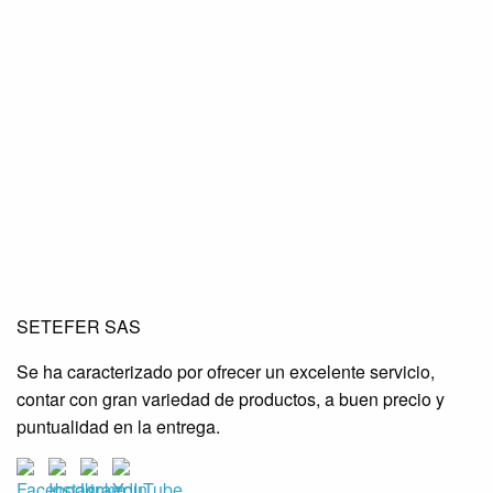
SETEFER LTDA
SETEFER LTDA
SETEFER LTDA
SETEFER SAS
SETEFER LTDA
SETEFER LTDA
SETEFER LTDA
Se ha caracterizado por ofrecer un excelente servicio,
SETEFER LTDA
SETEFER LTDA
SETEFER LTDA
contar con gran variedad de productos, a buen precio y
SETEFER LTDA
SETEFER LTDA
SETEFER LTDA
puntualidad en la entrega.
SETEFER LTDA
SETEFER LTDA
SETEFER LTDA
SETEFER LTDA
SETEFER LTDA
SETEFER LTDA
SETEFER LTDA
SETEFER LTDA
SETEFER LTDA