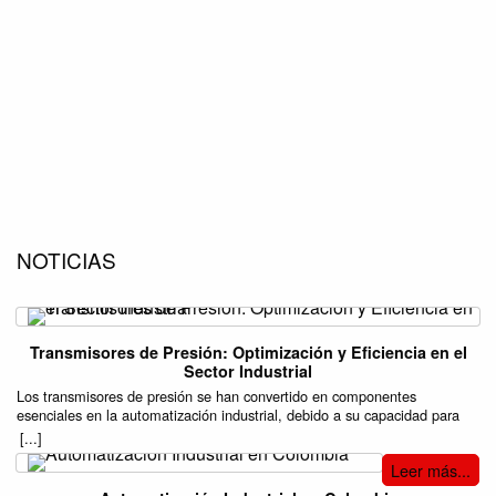
NOTICIAS
Transmisores de Presión: Optimización y Eficiencia en el
Sector Industrial
Los transmisores de presión se han convertido en componentes
esenciales en la automatización industrial, debido a su capacidad para
mejorar la precisión y eficiencia en una variedad de procesos. Estos
[...]
dispositivos son responsables de medir la presión de gases o líquidos en
Leer más...
sistemas cerrados, transformando esa información en señales eléctricas
que pueden ser monitoreadas y controladas. Su aplicación se extiende a