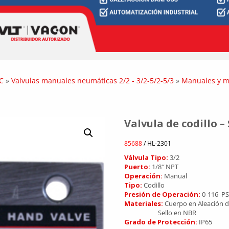
C
»
Valvulas manuales neumáticas 2/2 - 3/2-5/2-5/3
»
Manuales y m
Valvula de codillo –
85688
/ HL-2301
Válvula Tipo:
3/2
Puerto:
1/8″ NPT
Operación:
Manual
Tipo:
Codillo
Presión de Operación:
0-116 PS
Materiales:
Cuerpo en Aleación 
Sello en NBR
Grado de Protección:
IP65