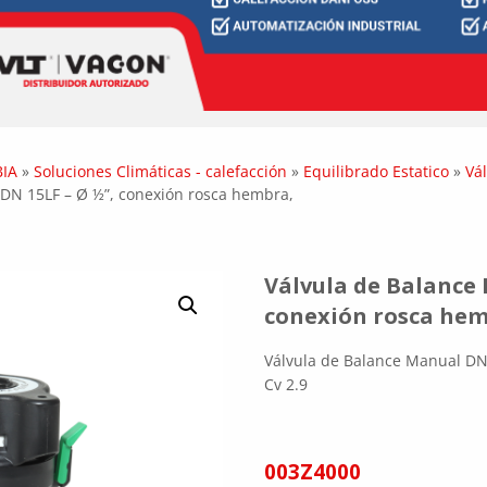
IA
»
Soluciones Climáticas - calefacción
»
Equilibrado Estatico
»
Vá
DN 15LF – Ø ½”, conexión rosca hembra,
Válvula de Balance 
conexión rosca hem
Válvula de Balance Manual DN
Cv 2.9
003Z4000