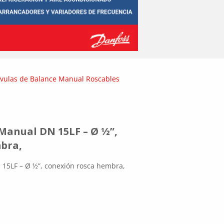
lvulas de Balance Manual Roscables
Manual DN 15LF – Ø ½”,
bra,
 15LF – Ø ½”, conexión rosca hembra,