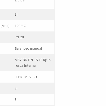
2,5 bar
Sí
 [Max]
120 ° C
PN 20
Balanceo manual
MSV-BD DN 15 LF Rp ½
rosca interna
LENO MSV-BD
Sí
Sí