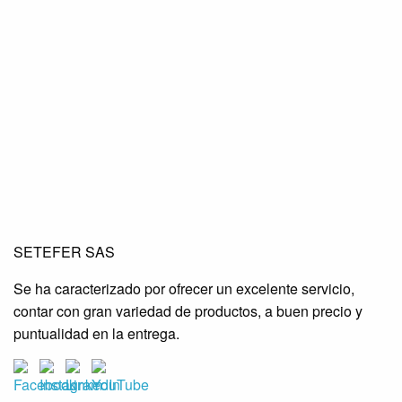
SETEFER LTDA
SETEFER LTDA
SETEFER LTDA
SETEFER SAS
SETEFER LTDA
SETEFER LTDA
SETEFER LTDA
Se ha caracterizado por ofrecer un excelente servicio,
SETEFER LTDA
SETEFER LTDA
SETEFER LTDA
contar con gran variedad de productos, a buen precio y
SETEFER LTDA
SETEFER LTDA
SETEFER LTDA
puntualidad en la entrega.
SETEFER LTDA
SETEFER LTDA
SETEFER LTDA
SETEFER LTDA
SETEFER LTDA
SETEFER LTDA
SETEFER LTDA
SETEFER LTDA
SETEFER LTDA
SETEFER LTDA
SETEFER LTDA
SETEFER LTDA