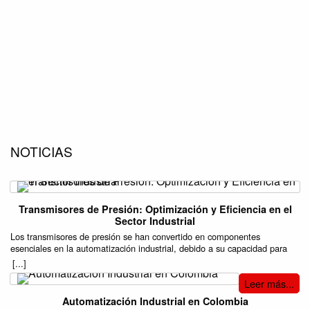
NOTICIAS
Transmisores de Presión: Optimización y Eficiencia en el
Sector Industrial
Los transmisores de presión se han convertido en componentes
esenciales en la automatización industrial, debido a su capacidad para
mejorar la precisión y eficiencia en una variedad de procesos. Estos
[...]
dispositivos son responsables de medir la presión de gases o líquidos en
Leer más...
sistemas cerrados, transformando esa información en señales eléctricas
que pueden ser monitoreadas y controladas. Su aplicación se extiende a
Automatización Industrial en Colombia
múltiples industrias, incluyendo la manufactura, el sector petroquímico, el