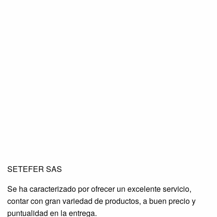
SETEFER LTDA
SETEFER LTDA
SETEFER LTDA
SETEFER SAS
SETEFER LTDA
SETEFER LTDA
SETEFER LTDA
Se ha caracterizado por ofrecer un excelente servicio,
SETEFER LTDA
SETEFER LTDA
SETEFER LTDA
contar con gran variedad de productos, a buen precio y
SETEFER LTDA
SETEFER LTDA
SETEFER LTDA
puntualidad en la entrega.
SETEFER LTDA
SETEFER LTDA
SETEFER LTDA