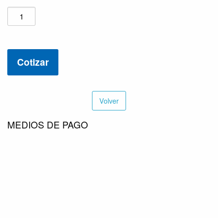
VALVULA
BOLA
4
TORNILLOS
Cotizar
4″
202512-
S
cantidad
Volver
MEDIOS DE PAGO