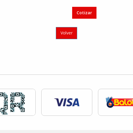
3
VIAS
Cotizar
INOX
2″
204009-
Volver
S
cantidad