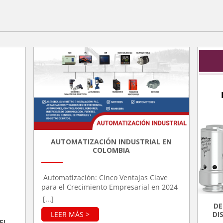
AUTOMATIZACIÓN INDUSTRIAL EN
COLOMBIA
Automatización: Cinco Ventajas Clave
para el Crecimiento Empresarial en 2024
La automatización industrial ha tomado
[...]
un papel crucial en el desarrollo de las
DE
DI
industrias modernas, permitiendo a las
EL