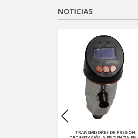
NOTICIAS
DE PRESIÓN CLAM
are setting the bar to
connected future.
TRANSMISORES DE PRESIÓN:
OPTIMIZACIÓN Y EFICIENCIA EN 
 and installers across