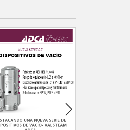
FLUJOMETRO U
ABRAZA
STACANDO UNA NUEVA SERIE DE
Descubre el Flujómetro
SPOSITIVOS DE VACÍO- VALSTEAM
Abrazadera, la última 
ADCA