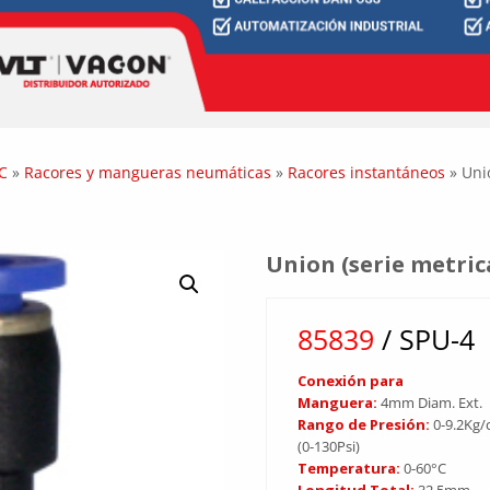
C
»
Racores y mangueras neumáticas
»
Racores instantáneos
»
Uni
Union (serie metric
85839
/ SPU-4
Conexión para
Manguera:
4mm Diam. Ext.
Rango de Presión:
0-9.2Kg
(0-130Psi)
Temperatura:
0-60°C
Longitud Total:
32.5mm