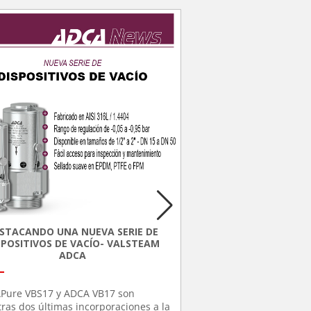
FLUJOMETRO U
ABRAZA
STACANDO UNA NUEVA SERIE DE
Descubre el Flujómetro
SPOSITIVOS DE VACÍO- VALSTEAM
Abrazadera, la última 
ADCA
medición de flujo para 
[...]
2024. Este dispositivo s
fácilmente sin necesid
Pure VBS17 y ADCA VB17 son
el proceso, proporcio
ras dos últimas incorporaciones a la