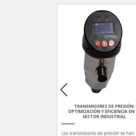
DE PRESIÓN CLAM
are setting the bar to
connected future.
TRANSMISORES DE PRESIÓN:
OPTIMIZACIÓN Y EFICIENCIA EN 
 and installers across
SECTOR INDUSTRIAL
e at a crossroads,
s as they navigate the
o boost your journey into
Los transmisores de presión se han
 age, Danfoss’ Smart