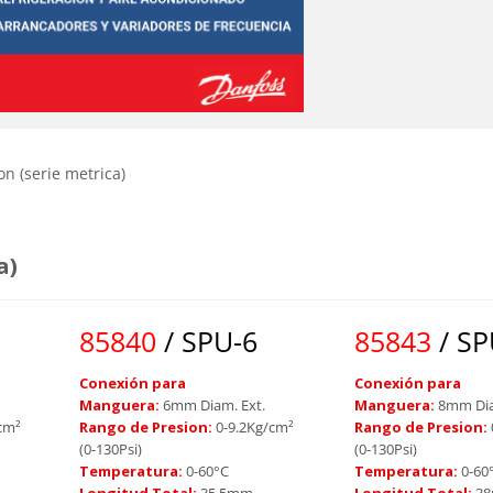
on (serie metrica)
a)
85840
/ SPU-6
85843
/ SP
Conexión para
Conexión para
Manguera:
6mm Diam. Ext.
Manguera:
8mm Dia
/cm²
Rango de Presion:
0-9.2Kg/cm²
Rango de Presion:
(0-130Psi)
(0-130Psi)
Temperatura:
0-60°C
Temperatura:
0-60
Longitud Total:
35.5mm
Longitud Total:
3