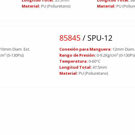
Material:
PU (Poliuretano)
Material:
PU (Poliur
0
85845
/ SPU-12
:
10mm Diam. Ext.
Conexión para Manguera:
12mm Diam. 
cm² (0-130Psi)
Rango de Presión:
0-9.2Kg/cm² (0-130Psi
Temperatura:
0-60°C
Longitud Total:
47.5mm
Material:
PU (Poliuretano)