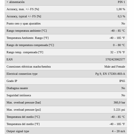
+ alimentación
PIN 1
Accuracy, max. +/- FS [%]
1,00 %
Accuracy, typical +/- FS [%]
0,5 %
Punto cero y span ajustables
No
Rango temperatura ambiente [°C]
-40 – 85 °C
Temperatura Ambiente. Rango [°F]
-40 – 185 °F
Rango de temperatura compensada [°C]
0 – 80 °C
Rango temp. compensada [°F]
32 – 176 °F
EAN
5702423062577
Conexiones eléctricas macho/hembra
Male and Female
Electrical connection type
Pg 9, EN 175301-803-A
Grado IP
IP65
Diafragma rasante
No
Seguridad intrínseca
No
Max. overload pressure [bar]
360,0 bar
Max. overload pressure [psi]
5.221 psi
Temperatura del medio [°C]
-40 – 85 °C
Temperatura del medio [°F]
-40 – 185 °F
Output signal type
4 – 20 mA