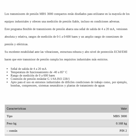
Los transmisores de presión MBS 3000 compactos están diseñados para utilizarse en la mayoría de los
equipos industriales y ofrecen una medición de presión fiable, incluso en condiciones adversas.
Este programa flexible de transmisores de presión abarca una señal de salida de 4 a 20 mA, versiones
absoluta y relativa, rangos de medición de 0-1 a 0-600 bares y un amplio rango de conexiones de
presión y eléctricas.
Su excelente estabilidad ante las vibraciones, estructura robusta y alto nivel de protección ECM/EMI
hacen que este transmisor de presión cumpla los requisitos industriales más estrictos.
Señal de salida de 4 a 20 mA
Temperatura de funcionamiento de -40 a 85° C
Rango de medición de 0 a 600 bares
Conexión de presión estándar G 1/4A ISO 228/1
Apto para el uso en entornos industriales de difíciles condiciones de trabajo como, por ejemplo,
bombas, compresores, sistemas neumáticos y plantas de tratamiento de aguas
Características
Valor
Tipo
MBS 3000
Peso kg
0.168 kg
– común
PIN 2