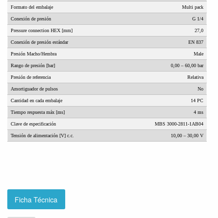
Formato del embalaje
Multi pack
Conexión de presión
G 1/4
Pressure connection HEX [mm]
27,0
Conexión de presión estándar
EN 837
Presión Macho/Hembra
Male
Rango de presión [bar]
0,00 – 60,00 bar
Presión de referencia
Relativa
Amortiguador de pulsos
No
Cantidad en cada embalaje
14 PC
Tiempo respuesta máx [ms]
4 ms
Clave de especificación
MBS 3000-2811-1AB04
Tensión de alimentación [V] c.c.
10,00 – 30,00 V
Ficha Técnica