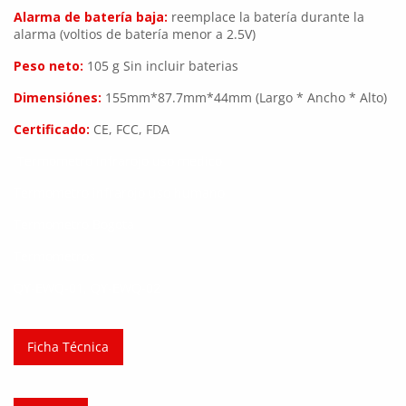
Alarma de batería baja:
reemplace la batería durante la
alarma (voltios de batería menor a 2.5V)
Peso neto:
105 g Sin incluir baterias
Dimensiónes:
155mm*87.7mm*44mm (Largo * Ancho * Alto)
Certificado:
CE, FCC, FDA
Termometro infrarojo uso medico
Termometro infrarojo uso humano
Termometro Bogota
Termometros
QY-EWQ-01, QY-EWQ-02
Ficha Técnica