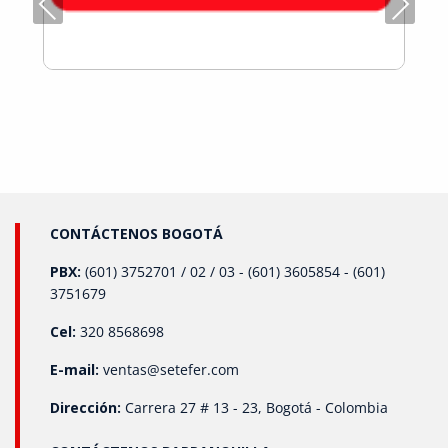
Previous
Next
dispositivos permiten el monitoreo continuo de la
presión en sistemas hidráulicos, previniendo fallos que
podrían interrumpir la producción. Optimización
Energética: En plantas de energía y refinerías, los
transmisores de presión ayudan a mantener la presión
óptima en calderas y sistemas de vapor, lo que reduce el
consumo de energía y aumenta la eficiencia operativa.
¿Por Qué Son Tan Útiles en el Sector Industrial? Los
transmisores de presión ofrecen ventajas clave para el
sector industrial: Precisión: Garantizan lecturas precisas,
lo que permite un control exacto de los procesos.
Automatización: Facilitan la integración de sistemas
CONTÁCTENOS BOGOTÁ
automatizados, reduciendo la intervención humana y los
posibles errores. Seguridad: Ayudan a prevenir
PBX:
(601) 3752701 / 02 / 03 - (601) 3605854 - (601)
situaciones de riesgo al monitorear condiciones críticas,
3751679
como el exceso de presión, que podría comprometer la
seguridad de las instalaciones. Eficiencia: Al mantener
Cel:
320 8568698
un control riguroso sobre la presión, se optimizan los
recursos y se evita el desperdicio, lo que impacta
E-mail:
ventas@setefer.com
directamente en la reducción de costos operativos.
Conclusión La implementación de transmisores de
Dirección:
Carrera 27 # 13 - 23, Bogotá - Colombia
presión en los sistemas industriales permite a las
empresas operar de manera más segura, eficiente y