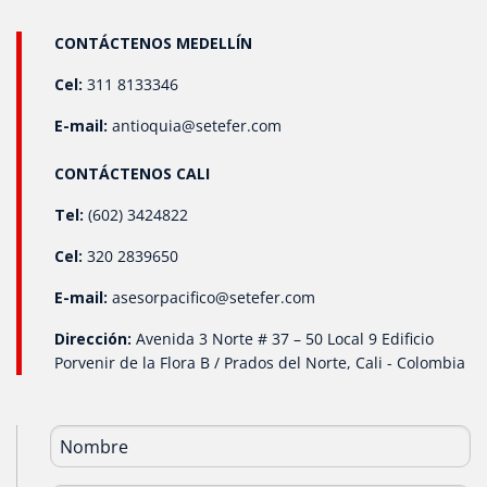
de salida: 4-20 mA, 0-5 V, 1-5 V, 0-10 V, 0-20 mA. Rangos y
unidades de medida: Nos adaptamos a cualquier rango,
CONTÁCTENOS MEDELLÍN
con unidades en PSI, Bar, mbar, inH₂O, y Pascal..
Cel:
311 8133346
E-mail:
antioquia@setefer.com
CONTÁCTENOS CALI
Tel:
(602) 3424822
Cel:
320 2839650
E-mail:
asesorpacifico@setefer.com
Dirección:
Avenida 3 Norte # 37 – 50 Local 9 Edificio
Porvenir de la Flora B / Prados del Norte, Cali - Colombia