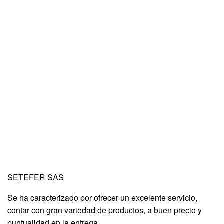
SETEFER LTDA
SETEFER LTDA
SETEFER LTDA
SETEFER SAS
SETEFER LTDA
SETEFER LTDA
SETEFER LTDA
Se ha caracterizado por ofrecer un excelente servicio,
SETEFER LTDA
SETEFER LTDA
SETEFER LTDA
contar con gran variedad de productos, a buen precio y
SETEFER LTDA
SETEFER LTDA
SETEFER LTDA
puntualidad en la entrega.