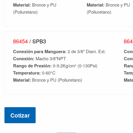
Material:
Bronce y PU
Material:
Bronce y PU
(Poliuretano)
(Poliuretano)
86454
/ SPB3
86
Conexión para Manguera:
2 de 3/8″ Diam. Ext.
Con
Conexión:
Macho 3/8″NPT
Con
Rango de Presión:
0-9.2Kg/cm² (0-130Psi)
Ran
Temperatura:
0-60°C
Tem
Material:
Bronce y PU (Poliuretano)
Mate
Cotizar