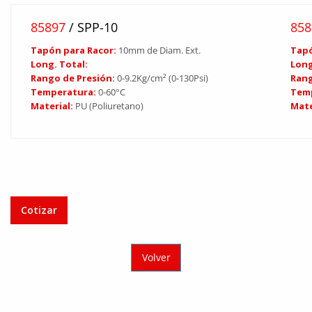
85897
/ SPP-10
85
Tapón para Racor:
10mm de Diam. Ext.
Tapó
Long. Total:
Long
Rango de Presión:
0-9.2Kg/cm² (0-130Psi)
Rang
Temperatura:
0-60°C
Tem
Material:
PU (Poliuretano)
Mate
Cotizar
Volver