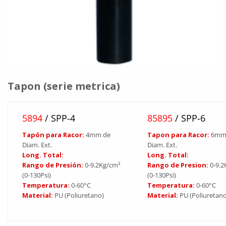
Tapon (serie metrica)
5894
/ SPP-4
85895
/ SPP-6
Tapón para Racor:
4mm de
Tapon para Racor:
6mm
Diam. Ext.
Diam. Ext.
Long. Total:
Long. Total:
Rango de Presión:
0-9.2Kg/cm²
Rango de Presion:
0-9.
(0-130Psi)
(0-130Psi)
Temperatura:
0-60°C
Temperatura:
0-60°C
Material:
PU (Poliuretano)
Material:
PU (Poliuretano