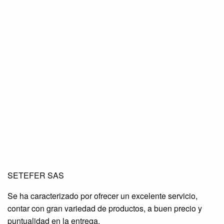
SETEFER LTDA
SETEFER LTDA
SETEFER LTDA
SETEFER SAS
SETEFER LTDA
SETEFER LTDA
SETEFER LTDA
Se ha caracterizado por ofrecer un excelente servicio,
SETEFER LTDA
SETEFER LTDA
SETEFER LTDA
contar con gran variedad de productos, a buen precio y
SETEFER LTDA
SETEFER LTDA
SETEFER LTDA
puntualidad en la entrega.
SETEFER LTDA
SETEFER LTDA
SETEFER LTDA