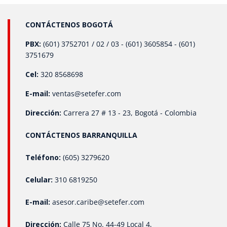
sector industrial: Precisión: Garantizan lecturas precisas,
lo que permite un control exacto de los procesos.
Automatización: Facilitan la integración de sistemas
CONTÁCTENOS BOGOTÁ
automatizados, reduciendo la intervención humana y los
posibles errores. Seguridad: Ayudan a prevenir
PBX:
(601) 3752701 / 02 / 03 - (601) 3605854 - (601)
situaciones de riesgo al monitorear condiciones críticas,
3751679
como el exceso de presión, que podría comprometer la
seguridad de las instalaciones. Eficiencia: Al mantener
Cel:
320 8568698
un control riguroso sobre la presión, se optimizan los
recursos y se evita el desperdicio, lo que impacta
E-mail:
ventas@setefer.com
directamente en la reducción de costos operativos.
Conclusión La implementación de transmisores de
Dirección:
Carrera 27 # 13 - 23, Bogotá - Colombia
presión en los sistemas industriales permite a las
empresas operar de manera más segura, eficiente y
CONTÁCTENOS BARRANQUILLA
competitiva. Estos dispositivos son clave para la
automatización de procesos críticos, mejorando la
calidad de los productos y reduciendo los costos
Teléfono:
(605) 3279620
operativos. En SETEFER LTDA, Estamos en condiciones de
ofrecer transmisores de presión de la más alta calidad,
Celular:
310 6819250
capaces de adaptarse a cualquier necesidad técnica o
especificación que nuestros clientes requieran. Nuestra
E-mail:
asesor.caribe@setefer.com
propuesta es clara y flexible: podemos homologar y
suministrar transmisores de presión de cualquier marca,
con diferentes tipos de conexión. Entre nuestras
Dirección:
Calle 75 No. 44-49 Local 4,