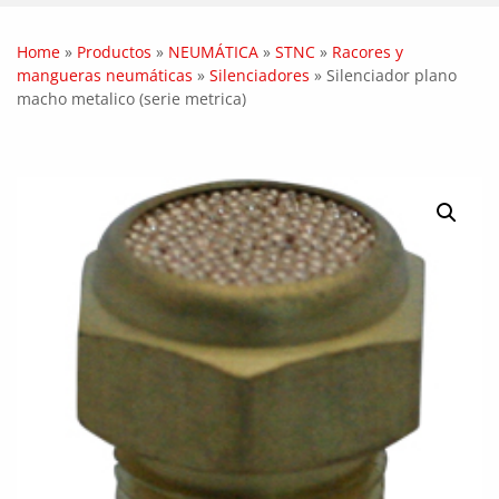
Home
»
Productos
»
NEUMÁTICA
»
STNC
»
Racores y
mangueras neumáticas
»
Silenciadores
»
Silenciador plano
macho metalico (serie metrica)