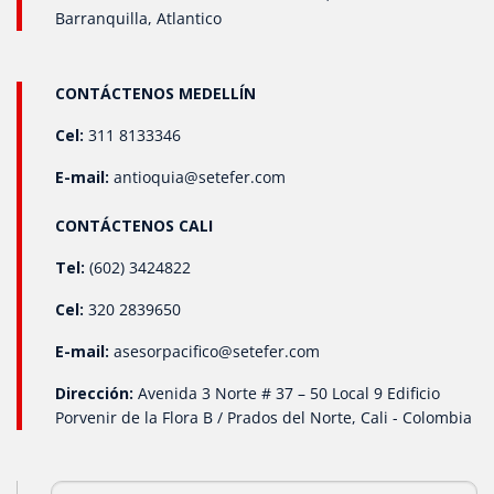
opciones disponibles incluimos: Conexiones: Clamp,
Barranquilla, Atlantico
Flange ANSI 150, diafragma rasante, NPT, G, y BSP. Tipos
de salida: 4-20 mA, 0-5 V, 1-5 V, 0-10 V, 0-20 mA. Rangos y
unidades de medida: Nos adaptamos a cualquier rango,
CONTÁCTENOS MEDELLÍN
con unidades en PSI, Bar, mbar, inH₂O, y Pascal..
Cel:
311 8133346
E-mail:
antioquia@setefer.com
CONTÁCTENOS CALI
Tel:
(602) 3424822
Cel:
320 2839650
E-mail:
asesorpacifico@setefer.com
Dirección:
Avenida 3 Norte # 37 – 50 Local 9 Edificio
Porvenir de la Flora B / Prados del Norte, Cali - Colombia