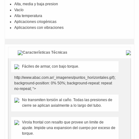
Alta, media y baja presion
Vacío
Alta temperatura
Aplicaciones criogénicas
Aplicaciones con vibraciones
Características Técnicas
Fáciles de armar, con bajo torque.
http://www.abac.com.ar/_imagenes/puntos_horizontales.gif);
background-position: 0% 50%; background-repeat: repeat
no-repeat; “>
No transmiten torsión al caño. Todas las presiones de
cierre se aplican axialmente a lo largo del tubo.
Virola frontal con resalto que provee un limite de
ajuste. Impide una expansion del cuerpo por exceso de
torque.