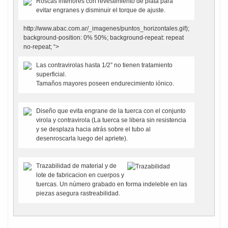
Roscas interiores con revestimiento de plata para
evitar engranes y disminuir el torque de ajuste.
http://www.abac.com.ar/_imagenes/puntos_horizontales.gif);
background-position: 0% 50%; background-repeat: repeat
no-repeat; “>
Las contravirolas hasta 1/2” no tienen tratamiento
superficial.
Tamaños mayores poseen endurecimiento iónico.
Diseño que evita engrane de la tuerca con el conjunto
virola y contravirola (La tuerca se libera sin resistencia
y se desplaza hacia atrás sobre el tubo al
desenroscarla luego del apriete).
Trazabilidad de material y de
lote de fabricacion en cuerpos y
tuercas. Un número grabado en forma indeleble en las
piezas asegura rastreabilidad.