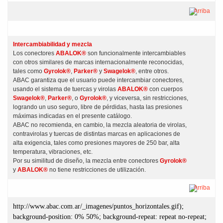
Arriba
Intercambiabilidad y mezcla
Los conectores
ABALOK®
son funcionalmente intercambiables
con otros similares de marcas internacionalmente reconocidas,
tales como
Gyrolok®
,
Parker®
y
Swagelok®
, entre otros.
ABAC garantiza que el usuario puede intercambiar conectores,
usando el sistema de tuercas y virolas
ABALOK®
con cuerpos
Swagelok®
,
Parker®
, o
Gyrolok®
, y viceversa, sin restricciones,
logrando un uso seguro, libre de pérdidas, hasta las presiones
máximas indicadas en el presente catálogo.
ABAC no recomienda, en cambio, la mezcla aleatoria de virolas,
contravirolas y tuercas de distintas marcas en aplicaciones de
alta exigencia, tales como presiones mayores de 250 bar, alta
temperatura, vibraciones, etc.
Por su similitud de diseño, la mezcla entre conectores
Gyrolok®
y
ABALOK®
no tiene restricciones de utilización.
Arriba
http://www.abac.com.ar/_imagenes/puntos_horizontales.gif);
background-position: 0% 50%; background-repeat: repeat no-repeat;