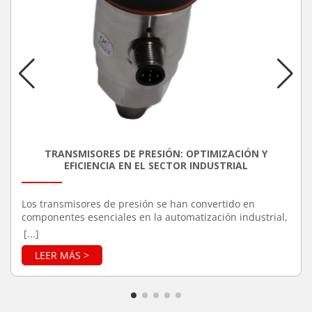
TRANSMISORES DE PRESIÓN: OPTIMIZACIÓN Y
EFICIENCIA EN EL SECTOR INDUSTRIAL
Los transmisores de presión se han convertido en
componentes esenciales en la automatización industrial,
debido a su capacidad para mejorar la precisión y
[...]
eficiencia en una variedad de procesos. Estos
dispositivos son responsables de medir la presión de
gases o líquidos en sistemas cerrados, transformando
esa información en señales eléctricas que pueden ser
monitoreadas y controladas. Su aplicación se extiende a
múltiples industrias, incluyendo la manufactura, el