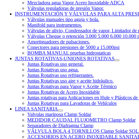
Mezcladora agua Vapor Acero Inoxidable ADCA
Válvulas reguladoras de presión Vapor.
INSTRUMENTACIÓN Y VÁLVULAS PARA ALTA PRES
Válvulas manuales tipo aguja y bola.
Manifold para instrumentos.
Válvulas de alivio, Condensador de vapor, Limitador de 
Válvulas Cheque o retención 3.000 5.000 6.000 10.000 p
Amortiguadores de pulsaciones.
Conectores para presiones de 5000 a 15.000psi
BOMBA MANUAL pruebas hidrostaticas
JUNTAS ROTATIVAS-UNIONES ROTATIVAS
Juntas Rotativas uso general.
Juntas Rotativas uso agua.
Juntas Rotativas uso refrigerantes.
Juntas Rotativas uso aire y aceite hidráulico.
Juntas Rotativas para Vapor y Aceite Térmico
Juntas Rotativas de Acero Inoxidable
Juntas rotativas para Aplicaciones en Hule y Plásticos de
Juntas Rotativas para Lavadoras de Vehículos
LINEA SANITARIA
Valvulas mariposa Clamp Soldar
MEDIDOR CAUDAL FLUJOMETRO Clamp Soldar
Separadores de Diafragma Clamp
VÁLVULA BOLA 4 TORNILLOS Clamp Soldar 
ACCESORIOS EN ACERO INOXIDABLE SANITARIO