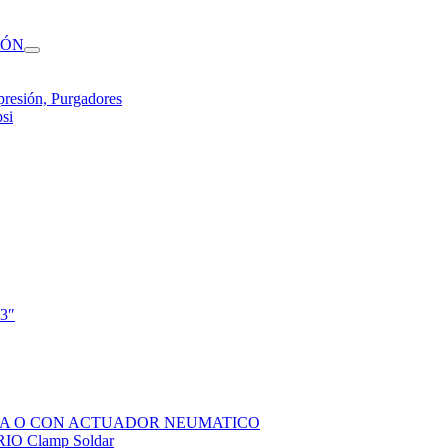
IÓN
presión, Purgadores
si
 3″
SOLA O CON ACTUADOR NEUMATICO
 Clamp Soldar