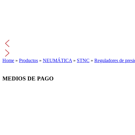
Home
»
Productos
»
NEUMÁTICA
»
STNC
»
Reguladores de presi
MEDIOS DE PAGO