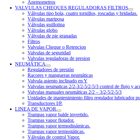
Anemometros
VALVULAS CHEQUES REGULADORAS FILTROS
Válvulas tipo bola, cuatro tornillos, roscadas y bridadas.
Válvulas mariposa
Válvulas guillotina
Válvulas globo
Válvulas de pie granadas
Filtros
Valvulas Cheque o Retencion
Valvulas de seguridad
Valvulas reguladoras de presion
NEUMÁTICA
Reguladores de presión
Racores y mangueras neumáticas
Valvula asiento inclinado en Y
Valvulas neumaticas 2/2-3/2-5/2-5/3 control de flujo y ac
Valvulas manuales neumáticas 2/2 – 3/2-5/2-5/3
Unidades de mantenimiento filtro regulador lubricador p
Transductores I/P.
LINEA DE VAPOR
Trampas vapor balde invertido.
Trampas vapor flotador.
Trampas vapor termodinámicas.
Trampas vapor termostáticas.
Válvulas de control Vapor.