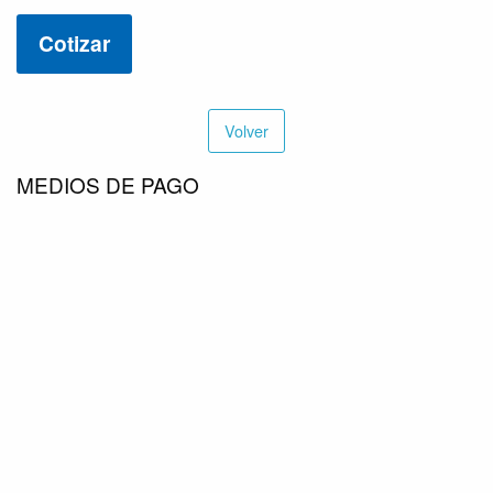
7.20
Cotizar
BAR
1/4G,
Trifasico-
031E024566
Volver
cantidad
MEDIOS DE PAGO