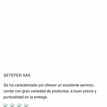
SETEFER LTDA
SETEFER LTDA
SETEFER LTDA
SETEFER SAS
SETEFER LTDA
SETEFER LTDA
SETEFER LTDA
Se ha caracterizado por ofrecer un excelente servicio,
SETEFER LTDA
SETEFER LTDA
SETEFER LTDA
contar con gran variedad de productos, a buen precio y
SETEFER LTDA
SETEFER LTDA
SETEFER LTDA
puntualidad en la entrega.
SETEFER LTDA
SETEFER LTDA
SETEFER LTDA
SETEFER LTDA
SETEFER LTDA
SETEFER LTDA