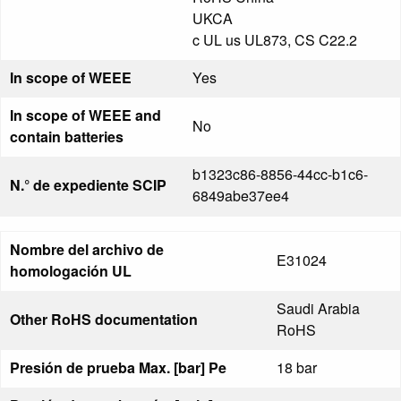
UKCA
c UL us UL873, CS C22.2
In scope of WEEE
Yes
In scope of WEEE and
No
contain batteries
b1323c86-8856-44cc-b1c6-
N.° de expediente SCIP
6849abe37ee4
Nombre del archivo de
E31024
homologación UL
Saudi Arabia
Other RoHS documentation
RoHS
Presión de prueba Max. [bar] Pe
18 bar