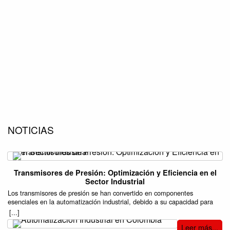
NOTICIAS
Transmisores de Presión: Optimización y Eficiencia en el
Sector Industrial
Los transmisores de presión se han convertido en componentes
esenciales en la automatización industrial, debido a su capacidad para
mejorar la precisión y eficiencia en una variedad de procesos. Estos
[...]
dispositivos son responsables de medir la presión de gases o líquidos en
Leer más...
sistemas cerrados, transformando esa información en señales eléctricas