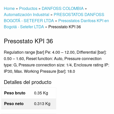
Home
»
Productos
»
DANFOSS COLOMBIA
»
Automatización Industrial
»
PRESOSTATOS DANFOSS
BOGOTÁ - SETEFER LTDA
»
Presostatos Danfoss KPI en
Bogotá - Setefer LTDA
»
Presostato KPI 36
Presostato KPI 36
Regulation range [bar] Pe: 4.00 – 12.00, Differential [bar]:
0.50 – 1.60, Reset function: Auto, Pressure connection
type: G, Pressure connection size: 1/4, Enclosure rating IP:
IP30, Max. Working Pressure [bar]: 18.0
Detalles del producto
Peso bruto
0.35 Kg
Peso neto
0.313 Kg