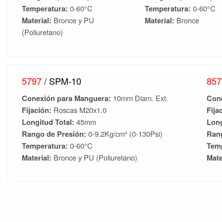
Temperatura:
0-60°C
Temperatura:
0-60°C
Material:
Bronce y PU
Material:
Bronce
(Poliuretano)
5797
/ SPM-10
85
Conexión para Manguera:
10mm Diam. Ext.
Con
Fijación:
Roscas M20x1.0
Fija
Longitud Total:
45mm
Long
Rango de Presión:
0-9.2Kg/cm² (0-130Psi)
Ran
Temperatura:
0-60°C
Tem
Material:
Bronce y PU (Poliuretano)
Mate