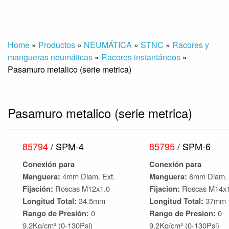
Home
»
Productos
»
NEUMÁTICA
»
STNC
»
Racores y
mangueras neumáticas
»
Racores instantáneos
»
Pasamuro metalico (serie metrica)
Pasamuro metalico (serie metrica)
85794
/ SPM-4
85795
/ SPM-6
Conexión para
Conexión para
Manguera:
4mm Diam. Ext.
Manguera:
6mm Diam. 
Fijación:
Roscas M12x1.0
Fijacion:
Roscas M14x1
Longitud Total:
34.5mm
Longitud Total:
37mm
Rango de Presión:
0-
Rango de Presion:
0-
9.2Kg/cm² (0-130Psi)
9.2Kg/cm² (0-130Psi)