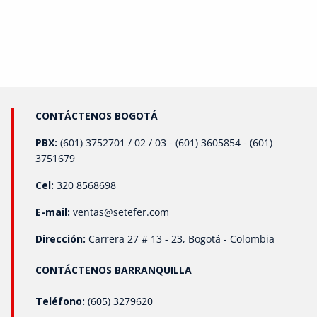
Energética: En plantas de energía y refinerías, los
transmisores de presión ayudan a mantener la presión
óptima en calderas y sistemas de vapor, lo que reduce el
consumo de energía y aumenta la eficiencia operativa.
¿Por Qué Son Tan Útiles en el Sector Industrial? Los
transmisores de presión ofrecen ventajas clave para el
sector industrial: Precisión: Garantizan lecturas precisas,
lo que permite un control exacto de los procesos.
Automatización: Facilitan la integración de sistemas
CONTÁCTENOS BOGOTÁ
automatizados, reduciendo la intervención humana y los
posibles errores. Seguridad: Ayudan a prevenir
PBX:
(601) 3752701 / 02 / 03 - (601) 3605854 - (601)
situaciones de riesgo al monitorear condiciones críticas,
3751679
como el exceso de presión, que podría comprometer la
seguridad de las instalaciones. Eficiencia: Al mantener
Cel:
320 8568698
un control riguroso sobre la presión, se optimizan los
recursos y se evita el desperdicio, lo que impacta
E-mail:
ventas@setefer.com
directamente en la reducción de costos operativos.
Conclusión La implementación de transmisores de
Dirección:
Carrera 27 # 13 - 23, Bogotá - Colombia
presión en los sistemas industriales permite a las
empresas operar de manera más segura, eficiente y
CONTÁCTENOS BARRANQUILLA
competitiva. Estos dispositivos son clave para la
automatización de procesos críticos, mejorando la
calidad de los productos y reduciendo los costos
Teléfono:
(605) 3279620
operativos. En SETEFER LTDA, Estamos en condiciones de