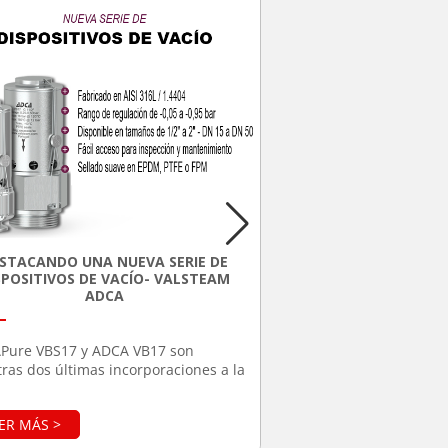
FLUJOMETRO U
ABRAZA
STACANDO UNA NUEVA SERIE DE
Descubre el Flujómetro
SPOSITIVOS DE VACÍO- VALSTEAM
Abrazadera, la última 
ADCA
medición de flujo para 
[...]
2024. Este dispositivo s
fácilmente sin necesid
Pure VBS17 y ADCA VB17 son
el proceso, proporcio
ras dos últimas incorporaciones a la
precisas y confiables. 
de disyuntores de vacío. Estas
aplicaciones en tuberí
des cuentan con rangos de presión
materiales y diámetros,
cío más bajos, más tamaños y
es una solución eficien
nes y mayores capacidades de flujo