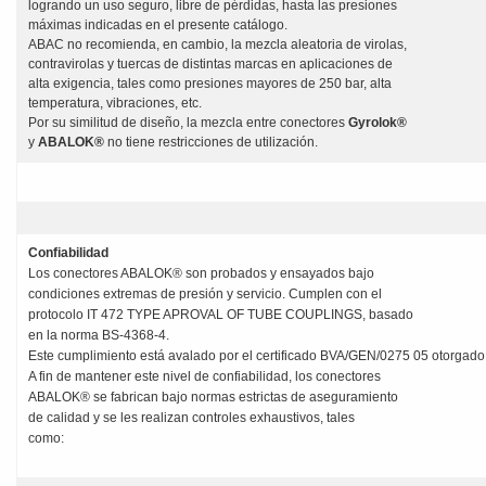
logrando un uso seguro, libre de pérdidas, hasta las presiones
máximas indicadas en el presente catálogo.
ABAC no recomienda, en cambio, la mezcla aleatoria de virolas,
contravirolas y tuercas de distintas marcas en aplicaciones de
alta exigencia, tales como presiones mayores de 250 bar, alta
temperatura, vibraciones, etc.
Por su similitud de diseño, la mezcla entre conectores
Gyrolok®
y
ABALOK®
no tiene restricciones de utilización.
Confiabilidad
Los conectores ABALOK® son probados y ensayados bajo
condiciones extremas de presión y servicio. Cumplen con el
protocolo IT 472 TYPE APROVAL OF TUBE COUPLINGS, basado
en la norma BS-4368-4.
Este cumplimiento está avalado por el certificado BVA/GEN/0275 05 otorgado 
A fin de mantener este nivel de confiabilidad, los conectores
ABALOK® se fabrican bajo normas estrictas de aseguramiento
de calidad y se les realizan controles exhaustivos, tales
como: