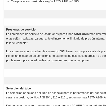
Cuerpos acero inoxidable según ASTM A182 y CF8M
Presiones de servicio
Las presiones de servicio de las uniones para tubos
ABALOK®
están determi
ellas están nstaladas, ya que, ante el incremento ilimitado de presión interna,
fallar el conector.
Los extremos con rosca hembra o macho NPT tienen su propia escala de pre
Por lo tanto, cuando un conector tiene extremos de este tipo, la presión de se
por la menor presión admisible de los extremos que la componen.
Selección del tubo
La selección adecuada del tubo es esencial para la performance del conector
serán sin costura, del tipo AISI 304 , 316 o 316L, según normas ASTM A269, 
Deben estar recocidos, poseer durezas menores a 90 HRB (recomendado 80/8