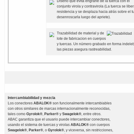
Diseño que evita engrane de la tuerca con el
conjunto virola y contravirola (La tuerca se liber
resistencia y se desplaza hacia atrás sobre el t
desenroscarla luego del apriete).
Trazabilidad de material y de
lote de fabricacion en cuerpos
y tuercas. Un número grabado en forma indele
las piezas asegura rastreabilidad.
Intercambiabilidad y mezcla
Los conectores
ABALOK®
son funcionalmente intercambiables
con otros similares de marcas internacionalmente reconocidas,
tales como
Gyrolok®
,
Parker®
y
Swagelok®
, entre otros.
ABAC garantiza que el usuario puede intercambiar conectores,
usando el sistema de tuercas y virolas
ABALOK®
con cuerpos
Swagelok®
,
Parker®
, o
Gyrolok®
, y viceversa, sin restricciones,