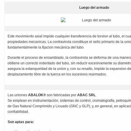
Luego del armado
Este movimiento axial impide cualquier transferencia de torsion al tubo, el c
propiedades mecanicas. La contravirola constituye el sello primario de la un
fundamentalmente la fijacion mecánica del tubo
Durante el proceso de ensamblado, la contravirola se deforma de una manera 
obtiene un correcto indentado del tubo, sin reducir excesivamente su diametro i
asegura la estanqueidad de la union y, con su resalto, impide la expansion de
desplazamiento libre de la tuerca en los sucesivos rearmados.
Las uniones
ABALOK®
son fabricadas por
ABAC SRL
.
Se emplean en instrumentación, sistemas de control, cromatografía, petroquími
de Gas Natural Comprimido y Licuado (GNC y GLP), y, en general, en aplicaci
confiabilidad.
Son aptas para: