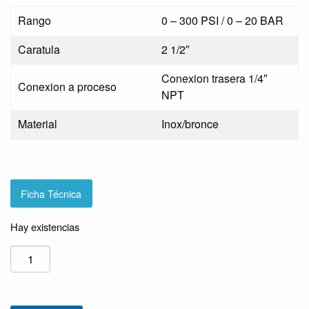
Rango
0 – 300 PSI / 0 – 20 BAR
Caratula
2 1/2″
Conexion trasera 1/4″
Conexion a proceso
NPT
Material
Inox/bronce
Ficha Técnica
Hay existencias
MANOMETRO
2-
1/2″
33422116