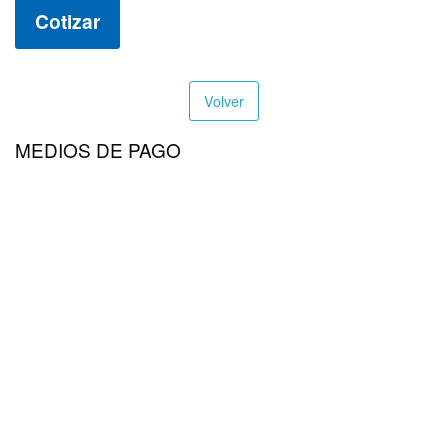
Cotizar
cantidad
Volver
MEDIOS DE PAGO