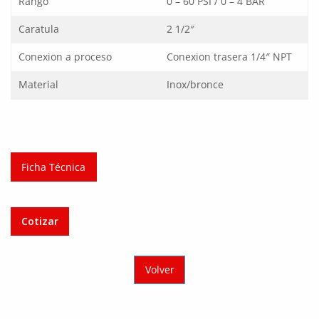
Rango
0 – 60 PSI / 0 – 4 BAR
Caratula
2 1/2″
Conexion a proceso
Conexion trasera 1/4″ NPT
Material
Inox/bronce
Ficha Técnica
Cotizar
Volver