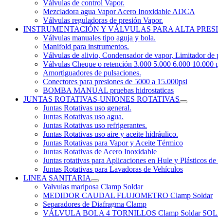
Válvulas de control Vapor.
Mezcladora agua Vapor Acero Inoxidable ADCA
Válvulas reguladoras de presión Vapor.
INSTRUMENTACIÓN Y VÁLVULAS PARA ALTA PRES
Válvulas manuales tipo aguja y bola.
Manifold para instrumentos.
Válvulas de alivio, Condensador de vapor, Limitador de 
Válvulas Cheque o retención 3.000 5.000 6.000 10.000 p
Amortiguadores de pulsaciones.
Conectores para presiones de 5000 a 15.000psi
BOMBA MANUAL pruebas hidrostaticas
JUNTAS ROTATIVAS-UNIONES ROTATIVAS
Juntas Rotativas uso general.
Juntas Rotativas uso agua.
Juntas Rotativas uso refrigerantes.
Juntas Rotativas uso aire y aceite hidráulico.
Juntas Rotativas para Vapor y Aceite Térmico
Juntas Rotativas de Acero Inoxidable
Juntas rotativas para Aplicaciones en Hule y Plásticos de
Juntas Rotativas para Lavadoras de Vehículos
LINEA SANITARIA
Valvulas mariposa Clamp Soldar
MEDIDOR CAUDAL FLUJOMETRO Clamp Soldar
Separadores de Diafragma Clamp
VÁLVULA BOLA 4 TORNILLOS Clamp Soldar 