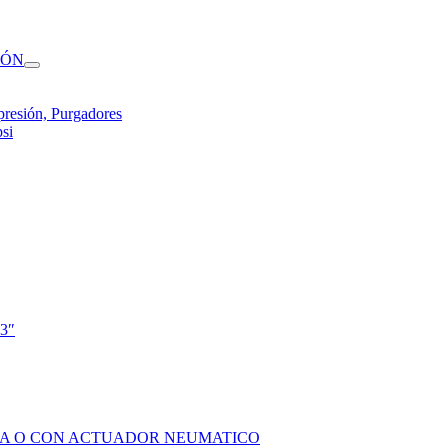
IÓN
presión, Purgadores
si
 3″
SOLA O CON ACTUADOR NEUMATICO