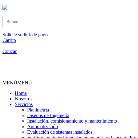
Buscar:
Solicite su link de pago
Carrito
Cotizar
MENÚ
MENÚ
Home
Nosotros
Servicios
Planimetría
Diseños de Ingeniería
Instalación, comisionamiento y mantenimiento
Automatización
Evaluación de sistemas instalados
Verificacion de instrumentacion en nuestro banco de Pru