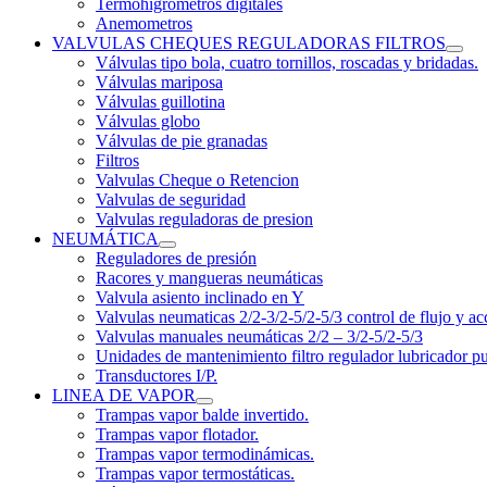
Termohigrómetros digitales
Anemometros
VALVULAS CHEQUES REGULADORAS FILTROS
Válvulas tipo bola, cuatro tornillos, roscadas y bridadas.
Válvulas mariposa
Válvulas guillotina
Válvulas globo
Válvulas de pie granadas
Filtros
Valvulas Cheque o Retencion
Valvulas de seguridad
Valvulas reguladoras de presion
NEUMÁTICA
Reguladores de presión
Racores y mangueras neumáticas
Valvula asiento inclinado en Y
Valvulas neumaticas 2/2-3/2-5/2-5/3 control de flujo y ac
Valvulas manuales neumáticas 2/2 – 3/2-5/2-5/3
Unidades de mantenimiento filtro regulador lubricador p
Transductores I/P.
LINEA DE VAPOR
Trampas vapor balde invertido.
Trampas vapor flotador.
Trampas vapor termodinámicas.
Trampas vapor termostáticas.