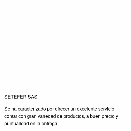
SETEFER LTDA
SETEFER LTDA
SETEFER LTDA
SETEFER SAS
SETEFER LTDA
SETEFER LTDA
SETEFER LTDA
Se ha caracterizado por ofrecer un excelente servicio,
SETEFER LTDA
SETEFER LTDA
SETEFER LTDA
contar con gran variedad de productos, a buen precio y
SETEFER LTDA
SETEFER LTDA
SETEFER LTDA
puntualidad en la entrega.
SETEFER LTDA
SETEFER LTDA
SETEFER LTDA