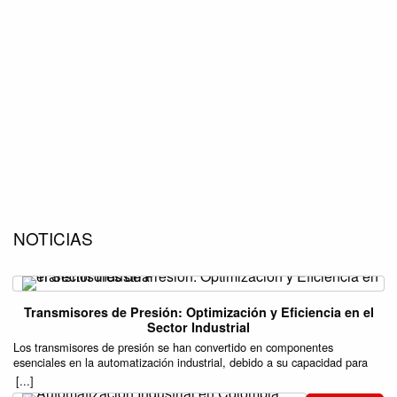
NOTICIAS
Transmisores de Presión: Optimización y Eficiencia en el
Sector Industrial
Los transmisores de presión se han convertido en componentes
esenciales en la automatización industrial, debido a su capacidad para
mejorar la precisión y eficiencia en una variedad de procesos. Estos
[...]
dispositivos son responsables de medir la presión de gases o líquidos en