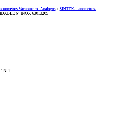
cuometros Vacuometros Analogos
»
SINTEK-manometros-
ABLE 6″ INOX 63013205
1/2″ NPT