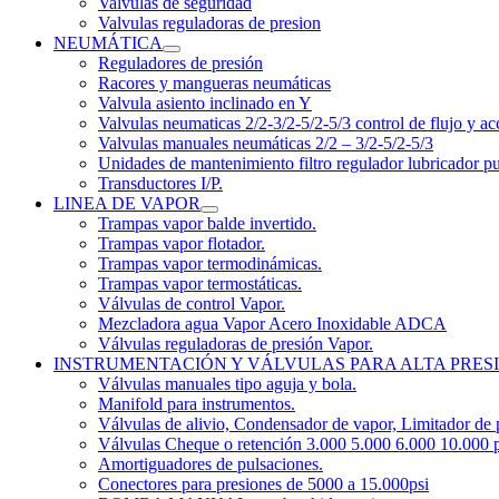
Valvulas de seguridad
Valvulas reguladoras de presion
NEUMÁTICA
Reguladores de presión
Racores y mangueras neumáticas
Valvula asiento inclinado en Y
Valvulas neumaticas 2/2-3/2-5/2-5/3 control de flujo y ac
Valvulas manuales neumáticas 2/2 – 3/2-5/2-5/3
Unidades de mantenimiento filtro regulador lubricador p
Transductores I/P.
LINEA DE VAPOR
Trampas vapor balde invertido.
Trampas vapor flotador.
Trampas vapor termodinámicas.
Trampas vapor termostáticas.
Válvulas de control Vapor.
Mezcladora agua Vapor Acero Inoxidable ADCA
Válvulas reguladoras de presión Vapor.
INSTRUMENTACIÓN Y VÁLVULAS PARA ALTA PRES
Válvulas manuales tipo aguja y bola.
Manifold para instrumentos.
Válvulas de alivio, Condensador de vapor, Limitador de 
Válvulas Cheque o retención 3.000 5.000 6.000 10.000 p
Amortiguadores de pulsaciones.
Conectores para presiones de 5000 a 15.000psi