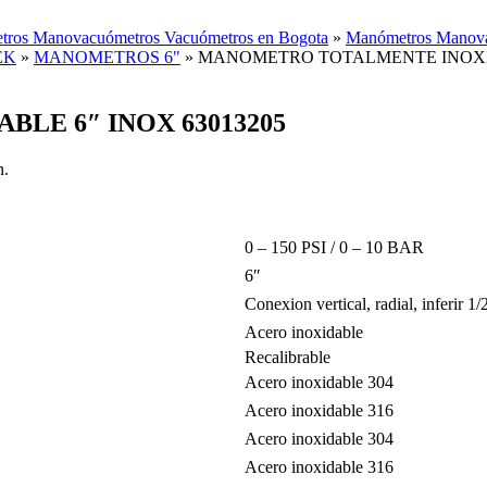
ros Manovacuómetros Vacuómetros en Bogota
»
Manómetros Manova
EK
»
MANOMETROS 6"
»
MANOMETRO TOTALMENTE INOXID
E 6″ INOX 63013205
n.
0 – 150 PSI / 0 – 10 BAR
6″
Conexion vertical, radial, inferir 
Acero inoxidable
Recalibrable
Acero inoxidable 304
Acero inoxidable 316
Acero inoxidable 304
Acero inoxidable 316