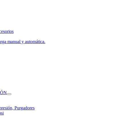
cesorios
urga manual y automática.
IÓN
presión, Purgadores
si