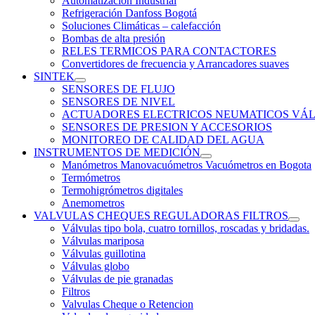
Automatización Industrial
Refrigeración Danfoss Bogotá
Soluciones Climáticas – calefacción
Bombas de alta presión
RELES TERMICOS PARA CONTACTORES
Convertidores de frecuencia y Arrancadores suaves
SINTEK
SENSORES DE FLUJO
SENSORES DE NIVEL
ACTUADORES ELECTRICOS NEUMATICOS VÁL
SENSORES DE PRESION Y ACCESORIOS
MONITOREO DE CALIDAD DEL AGUA
INSTRUMENTOS DE MEDICIÓN
Manómetros Manovacuómetros Vacuómetros en Bogota
Termómetros
Termohigrómetros digitales
Anemometros
VALVULAS CHEQUES REGULADORAS FILTROS
Válvulas tipo bola, cuatro tornillos, roscadas y bridadas.
Válvulas mariposa
Válvulas guillotina
Válvulas globo
Válvulas de pie granadas
Filtros
Valvulas Cheque o Retencion