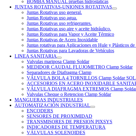
BOMBA MANUAL pruebas hidrostaticas
JUNTAS ROTATIVAS-UNIONES ROTATIVAS
Juntas Rotativas uso general.
Juntas Rotativas uso agua.
Juntas Rotativas uso refrigerantes.
Juntas Rotativas uso aire y aceite hidráulico.
Juntas Rotativas para Vapor y Aceite Térmico
Juntas Rotativas de Acero Inoxidable
Juntas rotativas para Aplicaciones en Hule y Plásticos de
Juntas Rotativas para Lavadoras de Vehículos
LINEA SANITARIA
Valvulas mariposa Clamp Soldar
MEDIDOR CAUDAL FLUJOMETRO Clamp Soldar
Separadores de Diafragma Clamp
VÁLVULA BOLA 4 TORNILLOS Clamp Soldar 
ACCESORIOS EN ACERO INOXIDABLE SANITARIO
VÁLVULA DIAFRAGMA EXTREMOS Clamp Solda
Valvulas Cheque o Retencion Clamp Soldar
MANGUERAS INDUSTRIALES
AUTOMATIZACIÓN INDUSTRIAL
ENCODERS
SENSORES DE PROXIMIDAD
TRANSMISORES DE PRESION PIXSYS
INDICADORES DE TEMPERATURA
VÁLVULAS SOLENOIDES