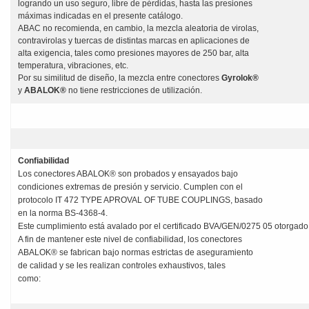
logrando un uso seguro, libre de pérdidas, hasta las presiones
máximas indicadas en el presente catálogo.
ABAC no recomienda, en cambio, la mezcla aleatoria de virolas,
contravirolas y tuercas de distintas marcas en aplicaciones de
alta exigencia, tales como presiones mayores de 250 bar, alta
temperatura, vibraciones, etc.
Por su similitud de diseño, la mezcla entre conectores
Gyrolok®
y
ABALOK®
no tiene restricciones de utilización.
Confiabilidad
Los conectores ABALOK® son probados y ensayados bajo
condiciones extremas de presión y servicio. Cumplen con el
protocolo IT 472 TYPE APROVAL OF TUBE COUPLINGS, basado
en la norma BS-4368-4.
Este cumplimiento está avalado por el certificado BVA/GEN/0275 05 otorgado 
A fin de mantener este nivel de confiabilidad, los conectores
ABALOK® se fabrican bajo normas estrictas de aseguramiento
de calidad y se les realizan controles exhaustivos, tales
como: