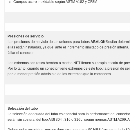
Cuerpos acero inoxidable según ASTM A182 y CF8M
Presiones de servicio
Las presiones de servicio de las uniones para tubos
ABALOK®
están determi
ellas están nstaladas, ya que, ante el incremento ilimitado de presión interna,
fallar el conector.
Los extremos con rosca hembra o macho NPT tienen su propia escala de pre
Por lo tanto, cuando un conector tiene extremos de este tipo, la presión de se
por la menor presión admisible de los extremos que la componen.
Selección del tubo
La selección adecuada del tubo es esencial para la performance del conector
serán sin costura, del tipo AISI 304 , 316 o 316L, según normas ASTM A269, 
Deben estar recocidos, poseer durezas menores a 90 HRB (recomendado 80/8