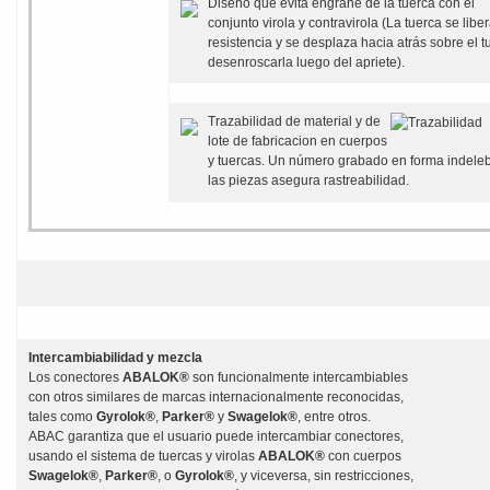
Diseño que evita engrane de la tuerca con el
conjunto virola y contravirola (La tuerca se liber
resistencia y se desplaza hacia atrás sobre el t
desenroscarla luego del apriete).
Trazabilidad de material y de
lote de fabricacion en cuerpos
y tuercas. Un número grabado en forma indele
las piezas asegura rastreabilidad.
Intercambiabilidad y mezcla
Los conectores
ABALOK®
son funcionalmente intercambiables
con otros similares de marcas internacionalmente reconocidas,
tales como
Gyrolok®
,
Parker®
y
Swagelok®
, entre otros.
ABAC garantiza que el usuario puede intercambiar conectores,
usando el sistema de tuercas y virolas
ABALOK®
con cuerpos
Swagelok®
,
Parker®
, o
Gyrolok®
, y viceversa, sin restricciones,