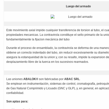
Luego del armado
Este movimiento axial impide cualquier transferencia de torsion al tubo, el c
propiedades mecanicas. La contravirola constituye el sello primario de la un
fundamentalmente la fijacion mecánica del tubo
Durante el proceso de ensamblado, la contravirola se deforma de una manera 
obtiene un correcto indentado del tubo, sin reducir excesivamente su diametro i
asegura la estanqueidad de la union y, con su resalto, impide la expansion de
desplazamiento libre de la tuerca en los sucesivos rearmados.
Las uniones
ABALOK®
son fabricadas por
ABAC SRL
.
Se emplean en instrumentación, sistemas de control, cromatografía, petroquími
de Gas Natural Comprimido y Licuado (GNC y GLP), y, en general, en aplicaci
confiabilidad.
Son aptas para: