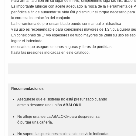
Para armar la unión en su lugar definitivo, simplemente siga las instruccio
Es importante lubricar con aceite adecuado la rosca de la Herramienta de
periódica a fin de aumentar su vida útil y disminuir el torque necesario para 
la correcta indentación del conjunto.
La herramienta de pre-ensamblado puede ser manual o hidráulica
y su uso es recomendable para conexiones mayores de 1/2”, cualquiera sea
En conexiones de 1” y/o espesores de tubo mayores de 2mm su uso es espe
lograr el indentado
necesario que asegure uniones seguras y libres de pérdidas
hasta las presiones indicadas en este catálogo.
Recomendaciones
Asegúrese que el sistema no está presurizado cuando
arme o desarme una unión
ABALOK®
No afloje una tuerca ABALOK® para despresurizar
ó purgar una cañería.
No supere las presiones maximas de servicio indicadas