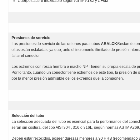
Cuerpos acero inoxidable según ASTM A182 y CF8M
Presiones de servicio
Las presiones de servicio de las uniones para tubos
ABALOK®
están deter
ellas están nstaladas, ya que, ante el incremento ilimitado de presión inter
fallar el conector.
Los extremos con rosca hembra o macho NPT tienen su propia escala de p
Por lo tanto, cuando un conector tiene extremos de este tipo, la presión de 
por la menor presión admisible de los extremos que la componen.
Selección del tubo
La selección adecuada del tubo es esencial para la performance del conect
serán sin costura, del tipo AISI 304 , 316 o 316L, según normas ASTM A269
Deben estar recocidos, poseer durezas menores a 90 HRB (recomendado 80