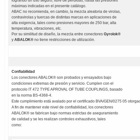
logrando un uso seguro, libre de pérdidas, hasta las presiones
máximas indicadas en el presente catálogo.
ABAC no recomienda, en cambio, la mezcla aleatoria de virolas,
contravirolas y tuercas de distintas marcas en aplicaciones de
alta exigencia, tales como presiones mayores de 250 bar, alta
temperatura, vibraciones, etc.
Por su similitud de diseño, la mezcla entre conectores
Gyrolok®
y
ABALOK®
no tiene restricciones de utilización.
Confiabilidad
Los conectores ABALOK® son probados y ensayados bajo
condiciones extremas de presión y servicio. Cumplen con el
protocolo IT 472 TYPE APROVAL OF TUBE COUPLINGS, basado
en la norma BS-4368-4.
Este cumplimiento está avalado por el certificado BVA/GEN/0275 05 otorgad
A fin de mantener este nivel de confiabilidad, los conectores
ABALOK® se fabrican bajo normas estrictas de aseguramiento
de calidad y se les realizan controles exhaustivos, tales
como: