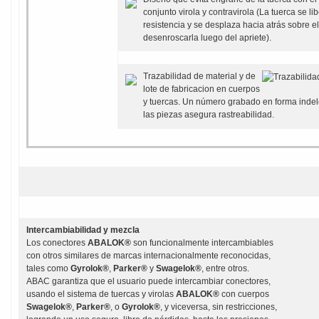
conjunto virola y contravirola (La tuerca se lib
resistencia y se desplaza hacia atrás sobre el
desenroscarla luego del apriete).
Trazabilidad de material y de
lote de fabricacion en cuerpos
y tuercas. Un número grabado en forma indel
las piezas asegura rastreabilidad.
Intercambiabilidad y mezcla
Los conectores
ABALOK®
son funcionalmente intercambiables
con otros similares de marcas internacionalmente reconocidas,
tales como
Gyrolok®
,
Parker®
y
Swagelok®
, entre otros.
ABAC garantiza que el usuario puede intercambiar conectores,
usando el sistema de tuercas y virolas
ABALOK®
con cuerpos
Swagelok®
,
Parker®
, o
Gyrolok®
, y viceversa, sin restricciones,